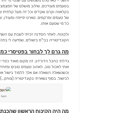
והשני – טארטלט משמשים עם שנטיי מי זה
בטעמים מעודנים, שילוב מושלם של חמצמצות
בקלאווה וקרם שקדים וכל זה מעל קלתית שה
של טעמים ומרקמים. טארט יפייפה ומעודן, ש
כל מי שטעם אותו.
ולקינוח, לאחר הסדנה זכיתי לשבת עם השף 
הקונדיטוריה בבי"ס בישולים, שסייעה לי בתרג
מה גרם לך לבחור בפטיסרי כמ
גדלתי בחבל הדורדון. זה מקום מאוד כפרי ע
אותי לאכול טוב, לאהוב טעמים טובים ומיוח
וכשנשאלה השאלה אם אלך ללמוד בישול או ק
לבישול. בסוף נשארתי בקונדיטוריה (צוחק..).
השף א
מה היה הקינוח הראשון שהכנת 