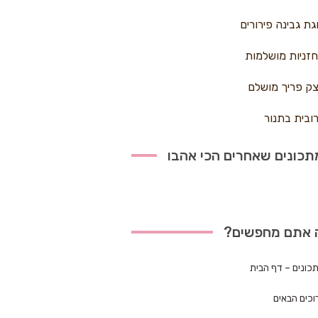
גת גבינה פירורים
זניות מושלמות
ק פריך מושלם
ובית בתנור
כונים שאחרים הכי אהבו
 אתם מחפשים?
כונים – דף הבית
וכים הבאים