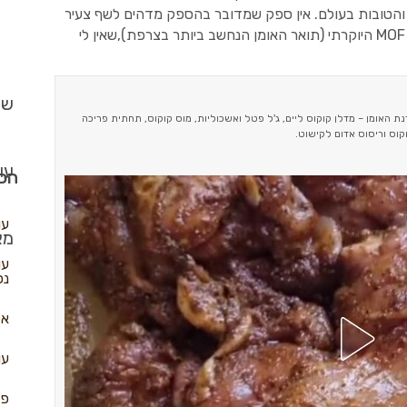
הטובות בעולם. אין ספק שמדובר בהספק מדהים לשף צעיר
יחסית. ונותר רק לחכות שיכבוש את תואר ה MOF היוקרתי (תואר האומן הנחשב ביותר בצרפת),שאין לי
שב
נת האומן – מדלן קוקוס ליים, ג'ל פטל ואשכוליות, מוס קוקוס, תחתית פריכה
קוס וריסוס אדום לקישוט.
עו
הכי
עו
מא
עו
נפ
אל
עו
פא