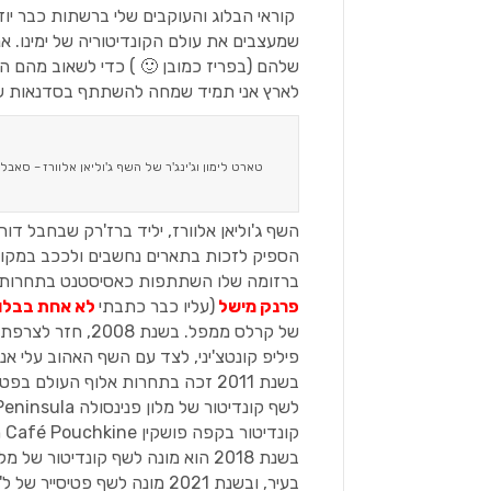
קוראי הבלוג והעוקבים שלי ברשתות כבר יו
שמעצבים את עולם הקונדיטוריה של ימינו. 
שלהם (בפריז כמובן 🙂 ) כדי לשאוב מהם הש
לארץ אני תמיד שמחה להשתתף בסדנאות של
טארט לימון וג'ינג'ר של השף ג'וליאן אלוורז – סאבלה 
הספיק לזכות בתארים נחשבים ולככב במקומו
ברזומה שלו השתתפות כאסיסטנט בתחרות אליפות העולם בפ
פרנק מישל
(עליו כבר כתבתי
לא אחת בבלו
פיליפ קונטצ'יני, לצד עם השף האהוב עלי אנג
קונדיטור בקפה פושקין Café Pouchkine המהמם בפריז (
בעיר, ובשנת 2021 מונה לשף פטיסייר של ל'דורה