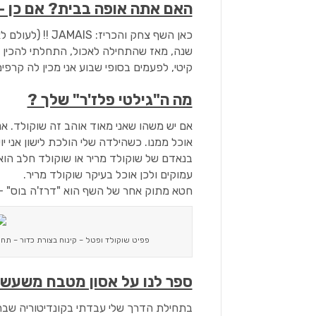
האם אתה אופה בבית? אם כן –
כאן השף צחק והכ
שנה, מאז שהתחילה לאכול, התחלתי להכין עב
קיטי, לפעמים בסופי שבוע אני מכין לה קרפי
מה ה"גילטי פלז'ר" שלך ?
אם יש משהו שאני מאוד אוהב זה שוקולד. אני
אוכל ממנו. כשהילדה שלי הולכת לישון אני 
בנאדם של שוקולד מריר או שוקולד חלב הו
עמוקים ולכן אוכל בעיקר שוקולד מריר.
חטא מתוק אחר של השף הוא "דרז'ה בוס" – ס
פפיט שוקולד ופטל – קינוח בצורת כדור – תח
ספר לנו על אסון מטבח משעש
בתחילת הדרך שלי עבדתי בקונדיטוריה שבה