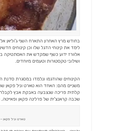
לימד את קינוחי הדגל שלו וכן קינוחים חדש
אלוורז ידוע כשף שמקדש את האסתטיקה בקי
ושילובי טקסטורות וטעמים מיוחדים.
הקינוחים שהודגמו ונלמדו במסגרת סדנת ה
קלתית פריכה שנצבעה באבקת אבץ לקבלת צב
שכבה קראנצ'ית של פרלינה פקאן ופאייטה, ול
טארט וניל פקאן – קינ