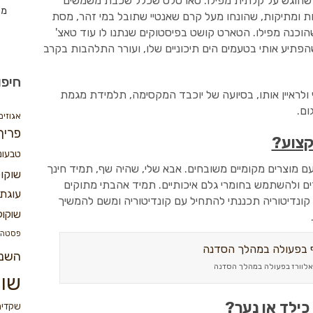
ר שהוגש על קלתית מפילו. טארטלט שכלל שכבת משמשים
מת
 ומתיקות, שהונחו מעל קרם שאנטיי שתובל במי זהר, מסת
וכנה מפילו. הטארט קושט בפיסטוקים שנתנו לו עוד טאצ'
הפתיע אותי בטעמים הים תיכוניים שלו, ועורר התלהבות בקרב
חיפו
ולראיין אותו, בסיועה של יוכבד המקסימה, תלמידת מגמת
ום.
אגוזים
פריך
קצוע?
טבעונ
ם מוצרים מקומיים משובחים. אבא שלי, שהיה שף, תמיד חינך
שוקו
דים ולהשתמש בחומרי גלם איכותיים. תמיד אהבתי מתוקים
עוגת 
ונדיטוריה תכננתי להתחיל עם קונדיטוריה ומשם להמשיך
שוקול
פסטה
השנ
לוורז בפעולה במהלך הסדנה
שוק
כילד או נער?
שקדים