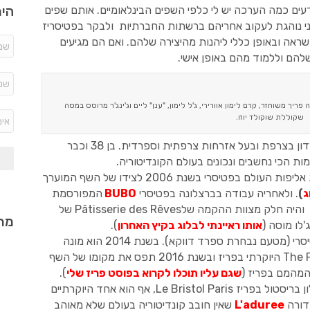
היר
דעים כמה הערכה יש לי כלפי השפים הבינלאומיים. אותם שפים
אני נוהגת לעקוב אחריהם ברשתות החברתיות ולבקר בפטיסריז
ראה ובאופן כללי ליהנות מהיצירה שלהם. ואם הם מגיעים
הם וללמוד מהם באופן אישי.
פריך משוחזר, קרם לימון אוורירי, ג'ל לימון, "ענן" ליים וג'ינג'ר מרוסס במסה
שקוללת שוקולד יוזו.
השף ג'וליאן אלוורז, יליד ברז'רק שבחבל דורדון בצרפת ובעל אזרחות צרפתית וספרדית. בן 38 וכבר
ת הכי נחשבים ונכונים בעולם הקונדיטוריה.
טיסרי בשנת 2006 לצידו של השף המוערך
ג
)
. ולאחריה עבודה בברצלונה בפטיסרי
BUBO
המפורסמת
של קרלס ממפל. בשנת 2008, חזר לצרפת והיה חלק מצוות ההקמה שלPâtisserie des Rêves של
מתכ
'לו מוסה (
אותו ראיינתי לבלוג בקיץ האחרון
).
בשנת 2011 זכה בתחרות אלוף העולם בפטיסרי (מטעם נבחרת ספרד דווקא). בשנת 2014 הוא מונה
לשף קונדיטור של מלון פנינסולה The Peninsula היוקרתי בפריז ובשנת 2016 תפס את מקומו של השף
שגם עליו תוכלו לקרוא בפוסט פריז שלי
).
בשנת 2018 הוא מונה לשף קונדיטור של מלון בריסטול בפריז Le Bristol Paris, אף הוא אחד היוקרתיים
L'aduree
שאין חובב קונדיטוריה בעולם שלא מאוהב