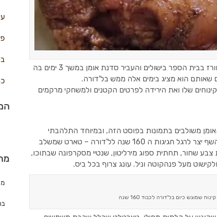
עו
פח
בצ
בחודש מרץ האחרון התארח השף ג'וליאן אלוורז בבית הספר בישולים והעביר סדנת אומן במשך 3 ימים בה
ים שאותם הוא מציג בימים אלה ממש בל'דורה.
כר
נוחים שלו ואת הירידה לפרטים הקטנים ולמשחקי מרקמים
המת
אומן משולבים בתמונות בפוסט הזה, ובמיוחד התלהבתי
משניים מהם: האחד הוא טארט וניל פקאן שהשף יצר לרגל חגיגות ה 160 שנה לל'דורה – טארט שמשלב
ע שחור, תחתית ספוג מירליטון, שנטיי מסקרפונה שבתוכו,
מה
קישוט מעל פנהקוטה וניל. עונג צרוף בכל ביס.
מת
וח שמוגש כיום בל'דורה לכבוד 160 שנה
בר