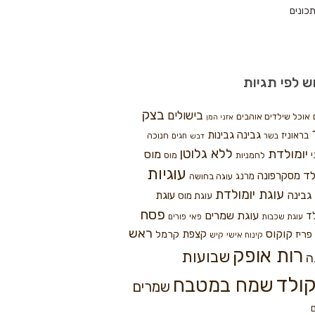
כונים
ש לפי תגיות
בצק
בישולים
אוכל שילדים אוהבים
אזני המן
גבינה
גבינות
בראוניז
חנוכה
בשר
חגים
דבש
ללא גלוטן
יומולדת
מוס
י
לחמניות
מוס
עוגיות
לד
מסקרפונה
מרנג
עוגה בחושה
עוגת יומולדת
גבינה
עוגת
עוגת מוס
פסח
עוגת שמרים
ד
עוגת שכבות
פאי
פורים
ראש
קוקוס
פריז
קצפת
קרמל
קינוח אישי
קיש
רות אופק
שבועות
ה
ולד
שמח במטבח
שמרים