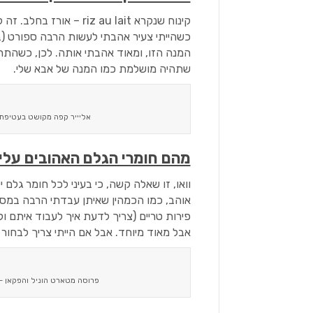
קינוח שנקרא riz au lait
כשהייתי צעיר אהבתי לעשות הרבה ספורט (בעי
המנה הזו, ומאוד אהבתי אותה. לכן, כשהתחש
שתהיה מושלמת כמו המנה של אבא שלי.
אליייר קפה מקושט בעטיפת 
מהם חומרי הגלם האהובים עלי
וואו, זו שאלה קשה, כי בעיני לכל חומר גלם 
אוהב, כמו הכמהין שאיתן עבדתי הרבה במסעדו
פירות טריים (צריך לדעת איך לעבוד איתם 
אבל מאוד מיוחד. אבל אם הייתי צריך לבחור 3 אז הכי אהובים עלי הם וניל, יוזו ופקאן.
פרוסה מטארט הוניל והפקאן – טארט שמשלב 2 חומרי 