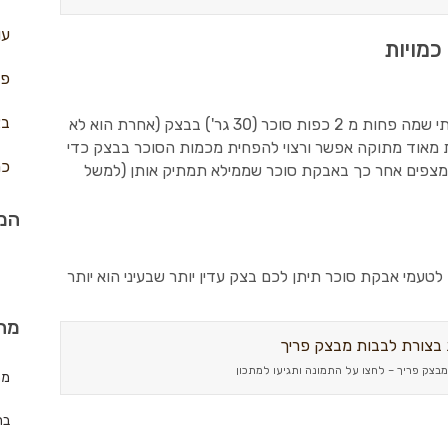
עו
 כמויות
פח
בצ
אין בעיה להפחית מכמות הסוכר אבל לא הייתי שמה פחות מ 2 כפות סוכר (30 גר') בבצק (אחרת הוא לא
ת מאוד מתוקה אפשר ורצוי להפחית מכמות הסוכר בבצק כדי
כר
 שמצפים אחר כך באבקת סוכר שממילא תמתיק אותן (למשל
המת
טעמי אבקת סוכר תיתן לכם בצק עדין יותר שבעיני הוא יותר
מה
מבצק פריך – לחצו על התמונה ותגיעו למתכון
מת
בר