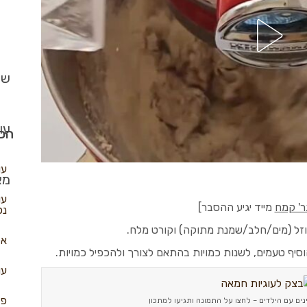
שב
עו
הכי
עו
מא
עו
מייד יגיע ההסבר]
נפ
וזל (מים/חלב/שמנת מתוקה) וקורט מלח.
אל
סיף טעמים, לשנות כמויות בהתאם לצורך ולהכפיל כמויות.
עו
פא
ים עם הילדים – לחצו על התמונה ותגיעו למתכון