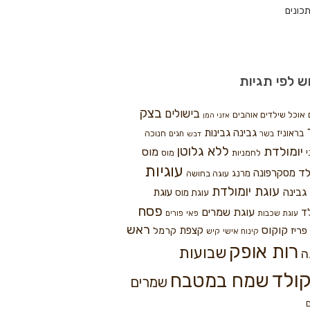
כונים
ש לפי תגיות
בצק
בישולים
אוכל שילדים אוהבים
אזני המן
גבינה
גבינות
בראוניז
חנוכה
בשר
חגים
דבש
ללא גלוטן
יומולדת
מוס
י
לחמניות
מוס
עוגיות
לד
מסקרפונה
מרנג
עוגה בחושה
עוגת יומולדת
גבינה
עוגת
עוגת מוס
פסח
עוגת שמרים
ד
עוגת שכבות
פאי
פורים
ראש
קוקוס
פריז
קצפת
קרמל
קינוח אישי
קיש
רות אופק
שבועות
ה
ולד
שמח במטבח
שמרים