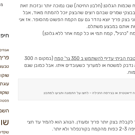
מת
ח שכמות הגלוטן (חלבון החיטה) שבו נמוכה יותר ובזכות זאת
 בבצקי שמרים שבהם רוצים שהבצק יוכל להמתח מאוד, אבל
יוני בצק פריך יוצא נהדר גם עם הקמח הפשוט מהסופר. אז אני
וצאת אותם במבצע משתלם.
 "כרגיל", קמח תמי או כל קמח אחר ללא גלוטן)
חיפו
אגוזים
פריך
 הביתי עדיף להשתמש ב 350 גר' קמח
(במקום ה 300
א נדבק למשטח או למערוך כשעובדים איתו. אבל כמובן שגם
טבעונ
שוקו
עוגת 
שוקול
 דיאטטית או בגירסה הרגילה – לחצו על התמונה ותגיעו למתכון
פסטה
השנ
שוק
בלת בצק יותר פריך ומעודן. הנוהג הוא להמיר עד חצי
 יותר.
שקדים