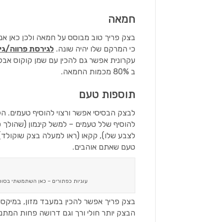
חמאה
בצק פריך טוב מבוסס על חמאה ולכן כאן אני 
כי המרקם שלו יהיה שונה.
לגירסת פרווה/גי
עקרונית אפשר גם להכין עם שמן קוקוס אבל 
ב 80% מכמות החמאה.
תוספות טעם
לבצק הבסיסי אפשר ורצוי להוסיף טעמים. ה
להוסיף שלל טעמים – למשל קינמון (שהולך
לצבע שלו), קקאו (ראו למעלה בצק שוקולד), 
טעם שאתם אוהבים.
עוגיות כפתורים – כאן השתמשתי בסוכר
בצק פריך אפשר להכין במעבד מזון, במיקסר 
הבצק יותר חולי ורך וגם דרושה פחות המתנה