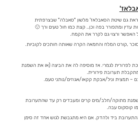
בלאז'
ראת גם שיטת הסאבלאז' מלשון "סאבלה" שבצרפתית
ת עדין ומתפורר בפה וכן.. קצת כמו חול טעים ורך 🙂
 האפשר ורצוי גם לקרר את הקמח.
וכר ,קורט המלח והחמאה הקרה שאותה חותכים לקוביות.
ת לפרורית לגמרי. אז מוסיפה לה את הביצה (או את השמנת
תקבלת תערובת פירורית.
ם – תמצית וניל/אבקת קקאו/אגוזים/נותני טעם.
 שמנת מתוקה/חלב/מים קרים ומעבדים רק עד שהתערובת
מו קוסקוס עבה.
תערובת ביד ולהדק. אם היא מתגבשת לגוש אחד זה סימן