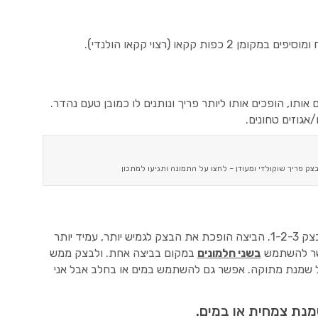
תו, הופכים אותו ליותר פריך ונותנים לו כמובן טעם נהדר.
אגוזים טחונים.
ק פריך שוקולדי ומעודן – לחצו על התמונה ותגיעו למתכון
בשיטה הקלאסית משתמשים בביצה אחת לבצק 1-2-3. הביצה הופכת את הבצק לגמיש יותר, עמיד יותר
פשר להשתמש
בשני חלמונים
במקום בביצה אחת. ולבצק ממש
ירה את הביצה ב 2-3 כפות של שמנת מתוקה. אפשר גם להשתמש במים או בחלב אבל אני
נת צמחית או במים.