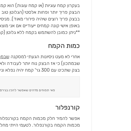
בעקרון קמח עוגיות (או קמח עוגות) הוא קמ
הבצק פריך יותר ופחות אלסטי (הגלוטן טוב
בבצק פריך רוצים שיהיה פירורי מאוד). מניס
באופן אישי קונה קמחים ייעודיים אם אני מ
**ניתן כמובן להשתמש בקמח ללא גלוטן (קמח
כמות הקמח
אחרי לא מעט ניסיונות הגעתי למסקנה
שבמטבח
שבמתכון) כי אז הבצק נוח יותר לעבודה ול
בצק שתכינו עם 300 גר' קמח יהיה נפלא ונימוח.
פאי תפוחים מדהים שאפשר להכין בגירסה
קורנפלור
אפשר להמיר חלק מכמות הקמח בקורנפלור לק
מכמות הקמח בקורנפלור. לטעמי הייתי מחליפה 2-3 כפות מהקמח בקורנפלור ולא