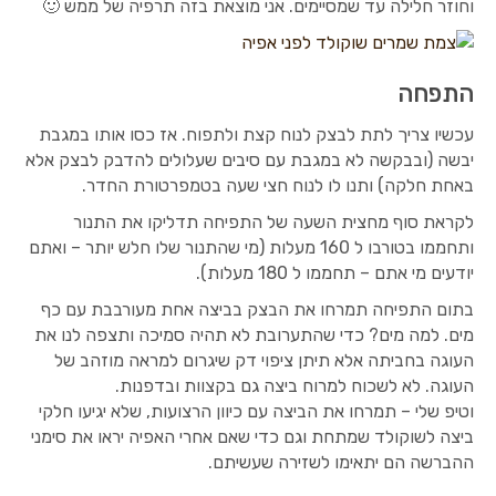
וחוזר חלילה עד שמסיימים. אני מוצאת בזה תרפיה של ממש 🙂
התפחה
עכשיו צריך לתת לבצק לנוח קצת ולתפוח. אז כסו אותו במגבת
יבשה (ובבקשה לא במגבת עם סיבים שעלולים להדבק לבצק אלא
באחת חלקה) ותנו לו לנוח חצי שעה בטמפרטורת החדר.
לקראת סוף מחצית השעה של התפיחה תדליקו את התנור
ותחממו בטורבו ל 160 מעלות (מי שהתנור שלו חלש יותר – ואתם
יודעים מי אתם – תחממו ל 180 מעלות).
בתום התפיחה תמרחו את הבצק בביצה אחת מעורבבת עם כף
מים. למה מים? כדי שהתערובת לא תהיה סמיכה ותצפה לנו את
העוגה בחביתה אלא תיתן ציפוי דק שיגרום למראה מוזהב של
העוגה. לא לשכוח למרוח ביצה גם בקצוות ובדפנות.
וטיפ שלי – תמרחו את הביצה עם כיוון הרצועות, שלא יגיעו חלקי
ביצה לשוקולד שמתחת וגם כדי שאם אחרי האפיה יראו את סימני
ההברשה הם יתאימו לשזירה שעשיתם.