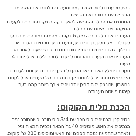
במיקסר עם וו לישה שמים קמח ומערבבים לתוכו את השמרים.
מוסיפים את הסוכר ואת הביצים.
מחממים את החלב והחמאה למשך דקה במיקרו ומוסיפים לקערת
המיקסר ויחד איתם את המלח.
מעבדים את כל רכיבי הבצק 5 דקות במהירות נמוכה-בינונית עד
לקבלת בצק חלק, רך ומבריק, ומעט דביק. מכסים במגבת או
בניילון נצמד ומניחים בטמפרטורת החדר כחצי שעה. לאחר מכן
מעבירים את הקערה המכוסה למקרר למשך לילה, או לפחות 4
שעות.
הקרור מומלץ מאוד כי אז מתקבל בצק פחות דביק ונוח לעבודה.
מי שממש ממהר יכול להסתפק בהתפחה של שעתיים אבל לקחת
בחשבון שהבצק יהיה דביק יותר ויהיה צורך ביותר קמח בעת
קימוח משטח העבודה.
הכנת מלית הקוקוס:
בסיר קטן מרתיחים כוס חלב עם 3/4 כוס סוכר, כשהסוכר נמס
מנמיכים את האש, מוסיפים 40 גר' חמאה וכפית תמצית וניל,
ולאחר שהחמאה נמסה מכבים את האש ומוסיפים 200 גר' קוקוס.