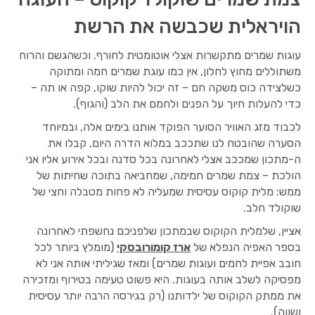
הויראלית שכבשה את הרשת
עוגות שמרים מתקשרות אצלי אוטומטית לחורף. וכשהגשם והרוח
משתוללים מחוץ לחלון, אין כמו עוגת שמרים חמה ומתוקה
כשלצידה כוס משקה חם – זה יכול להיות שוקו, קפה או תה –
כדי להעלות חיוך על הפנים ולחמם את הלב (והגוף).
לכבוד מזג האוויר הסוער הפוקד אותנו בימים אלה, ובמיוחד
הסערה שהובטח לנו שתככב במלוא הדרה היום, קבלו את
ה-מתכון שמככב אצלי לאחרונה בכל סדנה ובכל אירוע אליו אני
הולכת – צמת שמרים חמימה, שמחביאה בתוכה שחיתות של
ממש: מלית קוקוס עסיסית שמעליה לא פחות מטבלה וחצי של
שוקולד חלב.
אציין, שלמלית הקוקוס שבמתכון שלפניכם נחשפתי לאחרונה
בספר האפיה הנפלא של
ארז קומורובסקי
(מומלץ ביותר לכל
חובב אפיית לחמים ועוגות שמרים) ומאז שגיליתי אותה אני לא
מפסיקה לשלב אותה בעוגות. היא פשוט טעימה בטירוף ומזכירה
את ממתק הקוקוס של ילדותנו (רק בגירסה הרבה יותר עסיסית
ושווה).