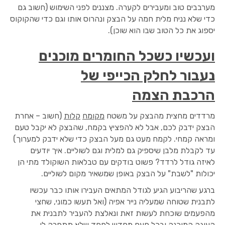
מערבבים טוב ומעבירים לקערה. מצננים לפני השימוש (חשוב גם
כדי שלא נניח מלית חמה על הבצק ונהרוס אותו וגם כדי שהקוקוס
יספוג את כל הטוב שבו הוא שוכן).
ועכשיו כשכל החומרים מוכנים
נעבור לחלק הכייפי של
הרכבת הצמה
מרדדים מחצית מהבצק על משטח
מקומח
קלות
(חשוב – אחרת
הבצק ידבק לכם, אבל לא להפציץ בקמח, שהבצק לא יקבל טעם
ומראה קמחי. לקמח מעט גם מעל הבצק כדי שלא ידבק למערוך)
עד לקבלת מלבן שיספיק גם למלית וגם לשוליים. איך יודעים
לאיזה גודל לרדד? פשוט בודקים עם טבלאות השוקולד מתי הן
יכולות "לשבת" על הבצק באופן שמשאיר מקום לשוליים.
ברגע שהריבוע הגיע לגודל המתאים העבירו אותו כבר עכשיו
לתבנית שטוחה שמעליה נייר אפיה (ואל תעשו כמוני, שחצי
מהפעמים שוכחת לעשות זאת ונאלצת להעביר לתבנית את
העוגה המוכנה ובכל פעם מחדש לפחד שלא תתפרק לי