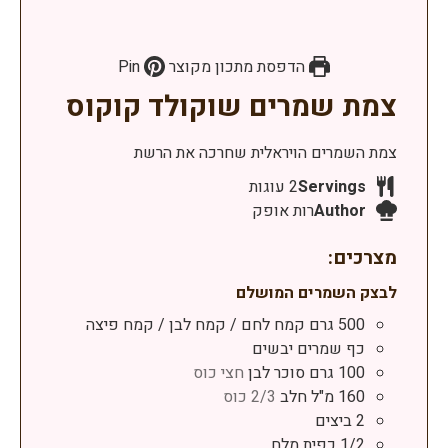
הדפסת מתכון מקוצר
Pin
צמת שמרים שוקולד קוקוס
צמת השמרים הויראלית שחרכה את הרשת
Servings
2
עוגות
Author
רות אופק
מצרכים:
לבצק השמרים המושלם
500
גרם
קמח לחם / קמח לבן / קמח פיצה
כף
שמרים יבשים
100
גרם
סוכר לבן
חצי כוס
160
מ"ל
חלב
2/3 כוס
2
ביצים
1/2
כפית
מלח