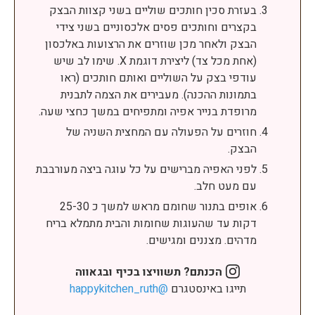
בעזרת סכין חותכים שוליים בשני קצוות הבצק
בקצרים וחותכים פסים אלכסוניים בשני צידי
הבצק ולאחר מכן שוזרים את הרצועות באלכסון
(אחת מכל צד) ליצירת דוגמת X. שימו לב שיש
עודפי בצק על השוליים ואותם חותכים (ראו
בתמונות ההכנה). מעבירים את הצמה לתבנית
מרופדת בנייר אפיה ומתפיחים במשך כחצי שעה.
חוזרים על הפעולה עם המחצית השניה של
הבצק.
לפני האפיה מברישים על כל עוגה ביצה מעורבבת
עם מעט חלב.
אופים בתנור שחומם מראש למשך כ 25-30
דקות עד שהעוגות שחומות והבית מתמלא בריח
מדהים. מצננים ומגישים.
הכנתם? תשוויצו בכיף ובגאווה
תייגו באינסטגרם
@happykitchen_ruth