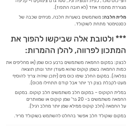
חצי כוס סוכר, כפית תמצית וניל, 100 גרם צימוקים ו- קליפה
מגוררת מתפוז אחד (לא חובה התפוז).
מלית חלבה:
משתמשים בשערות חלבה, מניחים שכבה של
כסנטימטר מתחת לשוקולד.
*** ולטובת אלה שביקשו להפוך את
המתכון לפרווה, להלן ההמרות:
לבצק: במקום החמאה משתמשים ברבע כוס שמן (או מחליפים את
כמות החמאה בשמן קוקוס שהוא מעודן יותר ונותן תוצאה
נפלאה). במקום החלב שימו כוס מים (יתכן שיהיה צריך להוסיף
מעט לקבלת בצק רך יותר אבל קודם תתחילו מכוס).
במלית הקוקוס – במקום חלב משתמשים חלב קוקוס. במקום
החמאה משתמשים ב- 20 גר' שמן קוקוס או שמוותרים
על החמאה (חלב קוקוס ממילא שמן יותר מחלב רגיל).
במקום שוקולד חלב אפשר בהחלט להשתמש בשוקולד מריר.