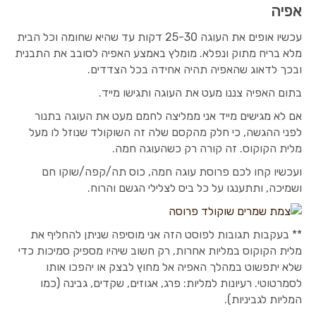
אפיה
עכשיו אופים את העוגה 25-30 דקות עד שהיא שחומה וכל הבית
מלא בריח מתוק ונפלא. מומלץ באמצע האפיה לסובב את התבנית
ובכך לדאוג שהאפיה תהיה אחידה בכל הצדדים.
בתום האפיה צננו מעט את העוגה ותגישו מייד.
אם לא מגישים מייד אני ממליצה לחמם מעט את העוגה בתנור
לפני ההגשה, כי חלק מהקסם שלה זה השוקולד שנוזל לו מעל
מלית הקוקוס. זה קורה רק כשהעוגה חמה.
ועכשיו קחו לכם פרוסת עוגה חמה, כוס תה/קפה/שוקו חם
ושמיכה, ותתענגו על כל ביס לצלילי הגשם והרוח.
** בעקבות תגובות לפוסט הזה אני מוסיפה שניתן להחליף את
מלית הקוקוס במליות אחרות, רק חשוב שיהיו מספיק סמיכות כדי
שלא יתפשוט במהלך האפיה אל מחוץ לבצק או יהפכו אותו
לסמרטוטי. רעיונות למליות: פרג, אגוזים, שקדים, גבינה (כמו
המליות לגביניות).