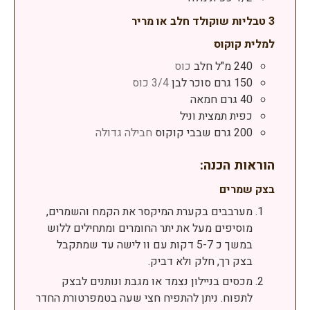
3 טבליות שוקולד חלב או מריר
למלית קוקוס
240
מ"ל
חלב
כוס
150
גרם
סוכר לבן
3/4 כוס
40
גרם
חמאה
כפית
תמצית וניל
200
גרם
שבבי קוקוס
חבילה גדולה
הוראות הכנה:
בצק שמרים
מערבבים בקערת המיקסר את הקמח והשמרים,
מוסיפים מעל את יתר החומרים ומתחילים ללוש
במשך כ 5-7 דקות עם וו לישה עד שמתקבל
בצק רך, חלק ולא דביק.
מכסים בניילון נצמד או מגבת ונותנים לבצק
לתפוח. ניתן להתפיח חצי שעה בטמפרטורת החדר