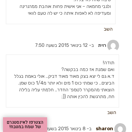
ולגבי מחמאה – אני אישית פחות אוהבת ממרגרינה
ומעדיפה לא לאפות איתה כי יש לה טעם לוואי
השב
רוית
ב- 12 בינואר 2015 בשעה 7:50
תודה!
ואם שמנת אז כמה בבקשה?
ד.א גם לי יצא בצק מאוד מאוד דביק.. אולי באמת בגלל
הביצים.. כי שמתי כוס 1 מים ולא יותר מ1/4 כוס שמן.
הוצאתי מהמקרר לטמפ׳ החדר.. חלמתי עליה בלילה
חח, מתרגשת להכין אותה ((;
השב
הצטרפו לאינסטגרם
של שמח במטבח!
sharon
ב- 8 בינואר 2015 בשעה 1:42