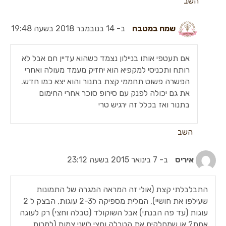
השב
שמח במטבח
ב- 14 בנובמבר 2018 בשעה 19:48
אם תעטפי אותו בניילון נצמד כשהוא עדיין חם אבל לא
רותח ותכניסי למקפיא הוא יחזיק מעמד מעולה ואחרי
הפשרה פשוט תחממי קצת בתנור והוא יצא כמו חדש.
את גם יכולה לפנק עם סירופ סוכר אחרי החימום
בתנור ואז בכלל זה ירגיש טרי
השב
איריס
ב- 7 בינואר 2015 בשעה 23:12
התבלבלתי קצת (אולי זה המראה המגרה של התמונות
שעילפו את חושיי), המלית מספיקה ל2-3 עוגות, הבצק ל 2
עוגות (עד פה הבנתי) אבל השוקולד (טבלה וחצי) רק לעוגה
אחת? או שמחלקים את הטבלה וחצי לשני צמות (למרות