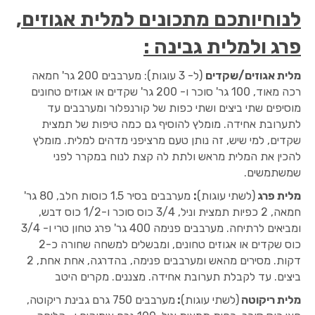
לנוחיותכם מתכונים למלית אגוזים,
פרג ולמלית גבינה :
מלית אגוזים/שקדים
(ל- 3 עוגות): מערבבים 200 גר' חמאה
רכה מאוד, 100 גר' סוכר ו- 200 גר' שקדים או אגוזים טחונים
מוסיפים שתי ביצים ושתי כפות של קורנפלור ומערבבים עד
לתערובת אחידה. מומלץ להוסיף גם כמה טיפות של תמצית
שקדים, למי שיש, זה נותן טעם מרציפני מדהים למלית. מומלץ
להכין את המלית מראש ולתת לה קצת לנוח במקרר לפני
שמשתמשים.
מלית פרג
(לשתי עוגות)
:
מערבבים בסיר 1.5 כוסות חלב, 80 גר'
חמאה, 2 כפיות תמצית וניל, 3/4 כוס סוכר ו-1/2 כוס דבש,
ומביאים לרתיחה. מערבבים פנימה 400 גר' פרג טחון טרי ו- 3/4
כוס שקדים או אגוזים טחונים, ומבשלים למשחה שחורה כ-2
דקות. מסירים מהאש ומערבבים פנימה, בהדרגה, אחת אחת, 2
ביצים. עד לקבלת תערובת אחידה. מצננים. מקרים היטב
מלית ריקוטה
(לשתי עוגות)
:
מערבבים 750 גרם גבינת ריקוטה,