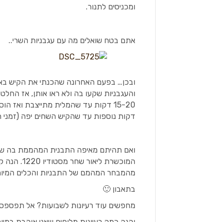
ומכניסים לתנור.
אתם בטח שואלים מה עם עגבניות השרי..
ובכן… בפעם האחרונה שהכנתי את הקיש באתי
והעגבניות שקעו בה ולא ראו אותן, אז החל
דקות נוספות עד שהקיש השחים יפה (זמני הא
ואם תהיתם מאיפה התבנית המהממת בה שבצ
המוכשרת ליאור שחר מסטודיו 1220. הנה קישור
מהמבחר המהמם של התבניות והכלים המיוח
בתאבון 🙂
מחפשים עוד רעיונות לשבועות? אל תפספס
והנה כמה רעיונות מלוחים שאני אוהבת במיו