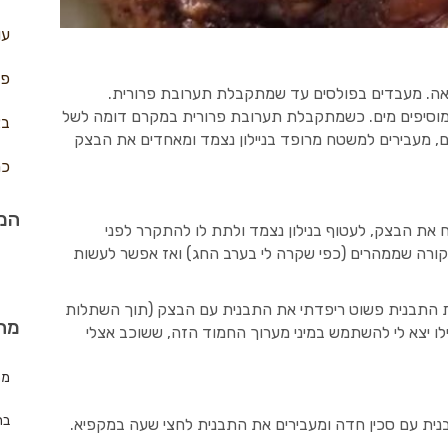
עו
פח
ה. מעבדים בפולסים עד שמתקבלת תערובת פרורית.
 מוסיפים מים. כשמתקבלת תערובת פרורית במקרם דומה לשל
בצ
, מעבירים למשטח מרופד בניילון נצמד ומאחדים את הבצק
כר
המת
את הבצק, לעטוף בנילון נצמד ולתת לו להתקרר לפני
ורה שממהרים (כפי שקרה לי בערב החג) ואז אפשר לעשות
 התבנית פשוט ריפדתי את התבנית עם הבצק (תוך השתלות
מה
לו יצא לי להשתמש במיני מערוך החמוד הזה, ששוכב אצלי
מת
בר
ית עם סכין חדה ומעבירים את התבנית לחצי שעה במקפיא.