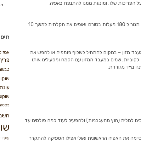
 הפריכות שלו, ומונעת ממנו להתנפח באפיה.
מת
לאחר חצי שעה של מנוחה במקפיא מחממים תנור ל 180 מעלות בטורבו ואופים את הקלתית למשך 10
חיפו
מעבד מזון – במקום להתחיל לשלוף פומפיה או לחפש את
אגוזים
לקוביות, שמים במעבד המזון עם הקמח ומפעילים אותו
פריך
נה מייד מגורדת.
טבעונ
שוקו
עוגת 
שוקול
פסטה
השנ
ים למלית (חוץ מהעגבניות) ולהפעיל לעוד כמה פולסים עד
שוק
יימה את האפיה הראשונית ואולי אפילו הספיקה להתקרר
שקדים