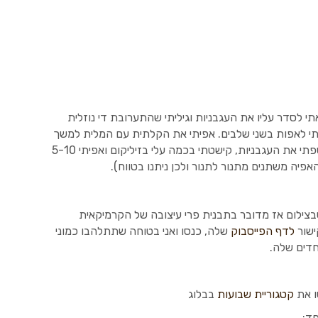
 לסדר עליו את העגבניות וגיליתי שהתערובת די נוזלית
טתי לאפות בשני שלבים. אפיתי את הקלתית עם המלית למשך
15-20 דקות עד שהמלית מתייצבת ואז הוספתי את העגבניות, קישטתי בכמה עלי בזיליקום ואפיתי 5-10
פיה משתנים מתנור לתנור ולכן ניתנו בטווח).
ילום אז מדובר בתבנית פרי עיצובה של הקרמיקאית
לדף הפייסבוק
שלה, כנסו ואני בטוחה שתתלהבו כמוני
דים שלה.
ו את
קטגוריית שבועות
בבלוג
חד: