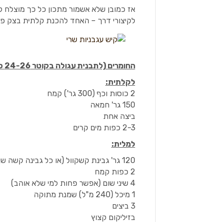
אז כמובן שלא אשמור מתכון כל כך מוצלח 
לקיצורי דרך – האחד להכנת קלתית בצק פרי
החומרים (לתבנית עגולה בקוטר 24-26 ס"מ או לשתי תבניות מאורכות):
לקלתית:
2 כוסות וכף (300 גר') קמח
150 גר' חמאה
ביצה אחת
2-3 כפות מים קרים
למלית:
120 גר' גבינת קשקוול (או כל גבינה קשה שאוהבים)
2 כפות קמח
4 שיני שום (אפשר פחות למי שלא אוהב)
1 מיכל (240 מ"ל) שמנת מתוקה
3 ביצים
בזיליקום קצוץ