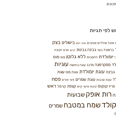
כונים
ש לפי תגיות
בצק
בישולים
אוכל שילדים אוהבים
אזני המן
גבינה
גבינות
בראוניז
חנוכה
בשר
חגים
דבש
ללא גלוטן
יומולדת
מוס
י
לחמניות
מוס
עוגיות
לד
מסקרפונה
מרנג
עוגה בחושה
עוגת יומולדת
גבינה
עוגת
עוגת מוס
פסח
עוגת שמרים
ד
עוגת שכבות
פאי
פורים
ראש
קוקוס
פריז
קצפת
קרמל
קינוח אישי
קיש
רות אופק
שבועות
ה
ולד
שמח במטבח
שמרים