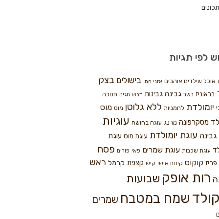
כונים
ש לפי תגיות
בצק
בישולים
אוכל שילדים אוהבים
אזני המן
גבינה
גבינות
בראוניז
חנוכה
בשר
חגים
דבש
ללא גלוטן
יומולדת
מוס
י
לחמניות
מוס
עוגיות
לד
מסקרפונה
מרנג
עוגה בחושה
עוגת יומולדת
גבינה
עוגת
עוגת מוס
פסח
עוגת שמרים
ד
עוגת שכבות
פאי
פורים
ראש
קוקוס
פריז
קצפת
קרמל
קינוח אישי
קיש
רות אופק
שבועות
ה
ולד
שמח במטבח
שמרים