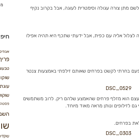
מת
 לשם מתן צורה עגולה וסימטרית לעוגה, אבל בקרוב נקיף
נה לצלול אליה עם כפית, אבל ידעתי שתכף היא תהיה אפילו
חיפו
אגוזים
פריך
טבעונ
הפעם בחרתי לקשט בפרחים שאותם זילפתי באמצעות צנטר
שוקו
עוגת 
שוקול
ובעצם הוא מזלף פרחים שהאמצע שלהם ריק. לרוב משתמשים
פסטה
 גם לזילופים ונותן מראה מאוד מיוחד.
השנ
את בפרחים.
שוק
שקדים