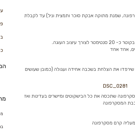
עו
פונה, שמנת מתוקה אבקת סוכר ותמצית וניל) עד לקבלת
פח
בצ
רך עיצוב העוגה.
ים, אחד אחד
כר
המת
שירפדו את הצלחת בשכבה אחידה ועגולה (כמובן שעושים
סקרפונה שתכסה את כל הבישקוטים ומיישרים בעדינות ואז
מה
כבת המסקרפונה
מת
ומעליה קרם מסקרפונה
בר