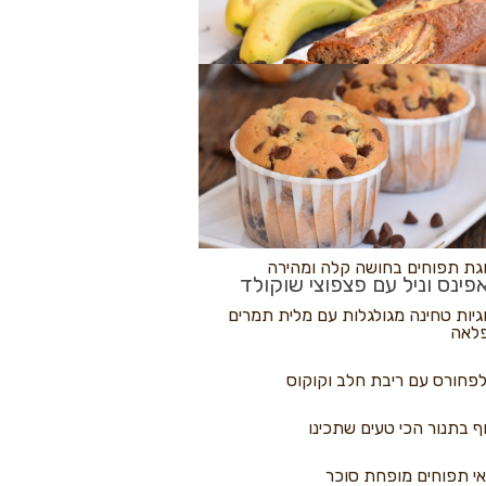
לולי פיצה
גת בננות
 נקראים
גת תפוחים בחושה קלה ומהירה
פינס וניל עם פצפוצי שוקולד
גיות טחינה מגולגלות עם מלית תמרים
לאה
פחורס עם ריבת חלב וקוקוס
ף בתנור הכי טעים שתכינו
י תפוחים מופחת סוכר