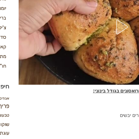
יומ
ברי
צ'יק
סדנ
קאפ
מתכ
חו"
חיפו
:
אגוזים
פריך
טבעונ
שוקו
עוגת 