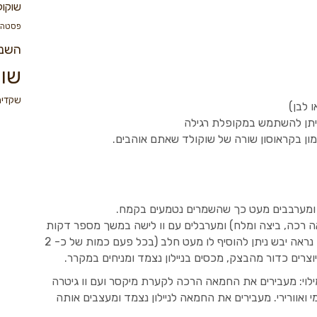
שוקול
פסטה
השנ
שוק
שקדים
 ניתן להשתמש במקופלת רגילה
ון בקראוסון שורה של שוקולד שאתם אוהבים.
 ומערבבים מעט כך שהשמרים נטמעים בקמח.
ה רכה, ביצה ומלח) ומערבלים עם וו לישה במשך מספר דקות
עד שהבצק רך, אחיד ומעט דביק. אם הבצק נראה יבש ניתן להוסיף לו מעט חלב (בכל פעם כמות של כ- 2
וצרים כדור מהבצק, מכסים בניילון נצמד ומניחים במקרר.
וי: מעבירים את החמאה הרכה לקערת מיקסר ועם וו גיטרה
אוורירי. מעבירים את החמאה לניילון נצמד ומעצבים אותה