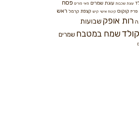
פסח
עוגת שמרים
ד
עוגת שכבות
פאי
פורים
ראש
קוקוס
פריז
קצפת
קרמל
קינוח אישי
קיש
רות אופק
שבועות
ה
ולד
שמח במטבח
שמרים