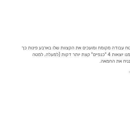
ח עבודה מקומח ומועכים את הקצוות שלו בארבע פינות כך
שיהיה בסוף בצורת "פלוס" – בסיס עבה שממנו יוצאות 4 "כנפיים" קצת יותר דקות (למעלה, למטה
נניח את החמאה.