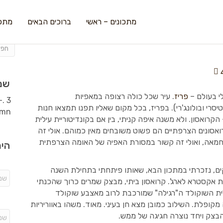
מתכונים – ראשי
ברוכים הבאים
מתכו
שמ
י בעולם –
פריז
. עיר שכל כולה רצופה במאפיות
סרי ובולונג'רי). בפריז, בכל מקום שאליו תפנו תמצאו חנות
ואסון. ולא משנה איפה קניתי, בין אם בקונדיטוריית עילית
רואסונים הצרפתיים הם פשוט משובחים מאין כמוהם. אולי זה
החמאה, ואולי זה קשור במסורת האפיה של האומה הצרפתית
היר
ים, נזכרתי במתכון הבא, שאותו פיתחתי בתחילת השנה
אקסטרא לארג'. קרואסון ביתי, מבצק שמרים כרוך שהכנתי
ת השוקולד ה"רגילה" שמורכבת לרוב מאצבע שוקולד
פלת. השילוב כמובן מצא חן בעיני. מאוד. משהו באווריריות
בצק ויחד נוצרה חגיגה של ממש.