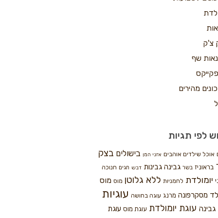
ולדת
אות
 צ'ק
אות שף
קייקס
ונים מהירים
ל
ש לפי תגיות
בצק
בישולים
אוכל שילדים אוהבים
אזני המן
גבינה
גבינות
בראוניז
חנוכה
בשר
חגים
דבש
ללא גלוטן
יומולדת
מוס
י
לחמניות
מוס
עוגיות
לד
מסקרפונה
מרנג
עוגה בחושה
עוגת יומולדת
גבינה
עוגת
עוגת מוס