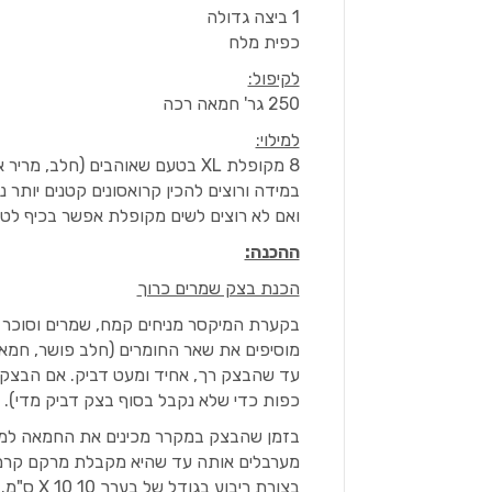
1 ביצה גדולה
כפית מלח
לקיפול:
250 גר' חמאה רכה
למילוי:
8 מקופלת XL בטעם שאוהבים (חלב, מריר או לבן)
במידה ורוצים להכין קרואסונים קטנים יותר
ואם לא רוצים לשים מקופלת אפשר בכיף לטמ
ההכנה:
הכנת בצק שמרים כרוך
בקערת המיקסר מניחים קמח, שמרים וסוכר
מוסיפים את שאר החומרים (חלב פושר, חמא
כפות כדי שלא נקבל בסוף בצק דביק מדי). י
בזמן שהבצק במקרר מכינים את החמאה למיל
מערבלים אותה עד שהיא מקבלת מרקם קרמי ו
בצורת ריבוע בגודל של בערך 10 X 10 ס"מ.