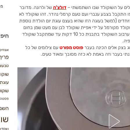
מת
לים על השוקולד שבו השתמשתי –
דולצ'ה
של ולרונה. מדובר
ו התקבל בצבע ענברי ועם טעם קרמלי נהדר. זהו שוקולד לא
מיוחדים (למשל בעוגה הזו שהיא בעצם עוגת יום הולדת נוספת
וקולד מקורמל על ידי אפיית שוקולד לבן עם מעט שמן בחום
של 120 מעלות במשך כ- 40 קות, תוך כדי ערבוב השוקולד בתבנית כל 10 דקות עד שמתקבל שוקולד
חיפו
יה.
ג בצק אלים הכינה בעבר
פוסט מפורט
עם צילומים של כל
אגוזים
תי בעבר וזה באמת לא כזה מסובך ומאוד טעים.
פריך
טבעונ
שוקו
עוגת 
שוקול
פסטה
השנ
שוק
שקדים