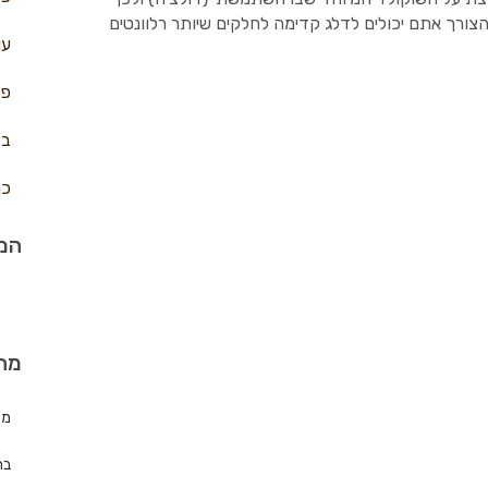
צורך אתם יכולים לדלג קדימה לחלקים שיותר רלוונטים
עו
פח
בצ
כר
המת
מה
מת
בר