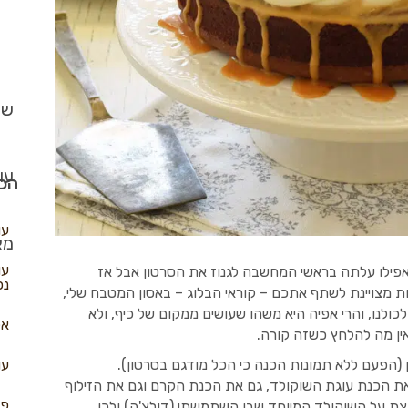
שב
עו
הכי
עו
מא
עו
פילו עלתה בראשי המחשבה לגנוז את הסרטון אבל אז
נפ
ת מצויינת לשתף אתכם – קוראי הבלוג – באסון המטבח שלי,
לכולנו, והרי אפיה היא משהו שעושים ממקום של כיף, ולא
אל
ין מה להלחץ כשזה קורה.
עו
 (הפעם ללא תמונות הכנה כי הכל מודגם בסרטון).
ת הכנת עוגת השוקולד, גם את הכנת הקרם וגם את הזילוף
פא
צת על השוקולד המיוחד שבו השתמשתי (דולצ'ה) ולכן