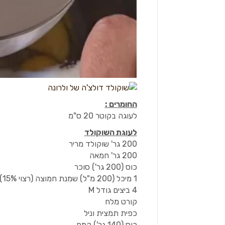
החומרים :
לעוגה בקוטר 20 ס"מ
לעוגת השוקולד
200 גר' שוקולד מריר
200 גר' חמאה
כוס (200 גר') סוכר
1 מיכל (200 מ"ל) שמנת חמוצה (רצוי 15%)
4 ביצים גודל M
קורט מלח
כפית תמצית וניל
כוס (140 גר') קמח