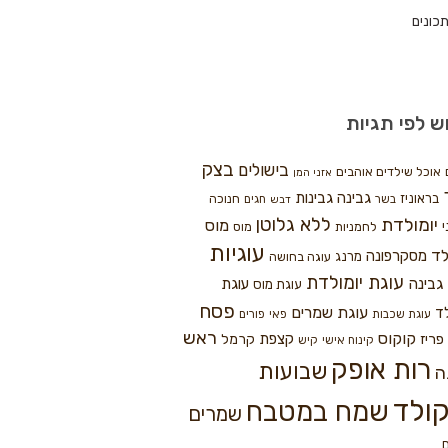
כונים
ש לפי תגיות
בצק
בישולים
אוכל שילדים אוהבים
אזני המן
גבינה
גבינות
בראוניז
חנוכה
בשר
חגים
דבש
ללא גלוטן
יומולדת
מוס
י
לחמניות
מוס
עוגיות
לד
מסקרפונה
מרנג
עוגה בחושה
עוגת יומולדת
גבינה
עוגת
עוגת מוס
פסח
עוגת שמרים
ד
עוגת שכבות
פאי
פורים
ראש
קוקוס
פריז
קצפת
קרמל
קינוח אישי
קיש
רות אופק
שבועות
ה
ולד
שמח במטבח
שמרים