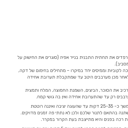
1 מעלות בטורבו ומרפדים את תחתית התבנית בנייר אפיה (סוגרים את החישוק על
סביב).
 לקוביות וממיסים יחד במיקרו – מתחילים בחימום של דקה,
לאחר מכן מערבבים היטב עד שמתקבלת תערובת אחידה
 לרכיב את הסוכר, הביצים, השמנת החמוצה, המלח ותמצית
רבבים רק עד שהתערובת אחידה ואין בה גושי קמח.
יוצקים את הבלילה לתבנית ואופים בתנור במשך כ- 25-35 דקות עד שהעוגה יציבה ואיננה רוטטת
שתנה בהתאם לתנור שלכם ולכן לא נתתי פה זמנים מדויקים.
ת רכה בפנים והיא מתייצבת בעת הקרור במקרר.