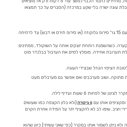
כשהעוגה מוכנה מעבירים סכין מסביב לדפנות, מחזירים לתנור הכבוי למשך עוד 5 דקות ורק אז מוציאים
קבלת עוגה ישרה בלי שקע במרכזה (הסברים על כך תמצאו
בסיר קטן מחממים 200 מ"ל שמנת מתוקה עם 15 גר' סירופ גלוקוזה (או סירופ תירס או דבש) עד לרתיחה
בקערה. כשהשמנת רותחת יוצקים אותה על השוקולד, ממתינים
ת תערובת אחידה. מומלץ לסיים את הערבול בבלנדר מוט
בת הציפוי הנוזל שבצידי העוגה.
מוסיפים עוד 200 מ"ל שמנת מתוקה, ושוב מערבבים ואם אפשר גם מערבלים מעט
ל לפחות 6 שעות ועדיף לילה.
מקציפים אותו עם
וו גיטרה
(ולא בלון הקצפה כמו שעושים
ירי ויציב. שימו לב לא להקציף יתר על המידה אחרת הקרם
ולא ניתן לשמור אותו במקרר (כפי שאני עשיתי) כיוון שהוא