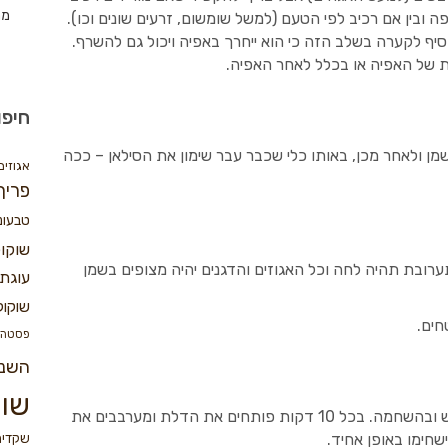
מת
 ובין אם רכיב לפי הטעם (למשל שומשום, זרעים שונים וכו).
סיף לקערה בשלב הזה כי הוא ייחרך באפיה ויכול גם להשרף.
ת של האפיה או בכלל לאחר האפיה.
חיפו
ן ולאחר מכן, באותו כלי שכבר עבר שימון את הסילאן – ככה
אגוזים
פריך
טבעונ
שוקו
ובת תהיה לחה וכל האגוזים והדגנים יהיה מצופים בשמן
עוגת 
שוקול
חים.
פסטה
השנ
שוק
מכניסים את התבניות לתנור ומתחילים בייבוש ובהשחמה. בכל 10 דקות פותחים את הדלת ומערבבים את
שחימו באופן אחיד.
שקדים