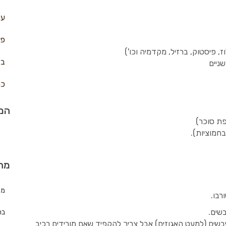
עו
פח
בצ
כר
המת
חמוציות).
מה
מת
שים.
בר
יבשים (למעט האגוזים) אבל צריך להקפיד שאם מורידים רכיב