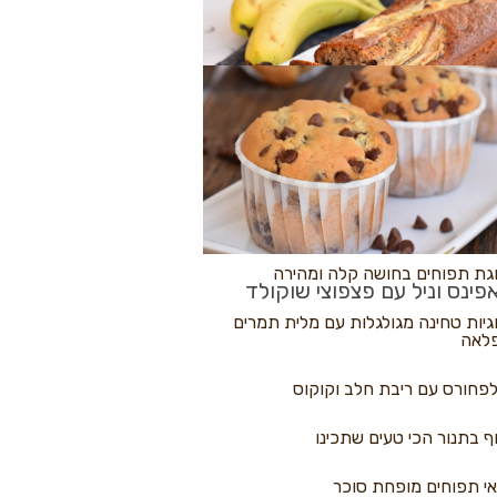
לולי פיצה
גת בננות
 נקראים
גת תפוחים בחושה קלה ומהירה
פינס וניל עם פצפוצי שוקולד
גיות טחינה מגולגלות עם מלית תמרים
לאה
פחורס עם ריבת חלב וקוקוס
ף בתנור הכי טעים שתכינו
י תפוחים מופחת סוכר