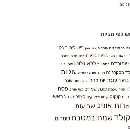
כונים
ש לפי תגיות
בצק
בישולים
אוכל שילדים אוהבים
אזני המן
גבינה
גבינות
בראוניז
חנוכה
בשר
חגים
דבש
ללא גלוטן
יומולדת
מוס
י
לחמניות
מוס
עוגיות
לד
מסקרפונה
מרנג
עוגה בחושה
עוגת יומולדת
גבינה
עוגת
עוגת מוס
פסח
עוגת שמרים
ד
עוגת שכבות
פאי
פורים
ראש
קוקוס
פריז
קצפת
קרמל
קינוח אישי
קיש
רות אופק
שבועות
ה
ולד
שמח במטבח
שמרים