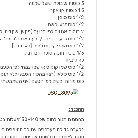
3 כוסות שיבולת שועל שלמה
1.5 כוסות קוואקר
1/2 כוס סובין
1/2 כוס זרעי פשתן
2 כוסות אגוזים לפי הטעם (פקאן, שקדים, לוז, פיסטוק, ברזיל, מקדמיה וכו')
1/2 כוס גרעיני חמניה/דלעת או שילוב של השניים
1/2 כוס שבבי קוקוס לחים [לא חובה]
1/3 כוס דחוסה סוכר חום דביק
כף קינמון
1/2 כוס שמן קוקוס או שמן צמחי לפי הטעם
1/2 כוס סילאן (רצוי מהסוג הטבעי ללא תוספת סוכר)
כוס פירות יבשים לפי הטעם (אני השתמשתי ב
ההכנה:
מחממים תנור לחום של 130-140מעלות בטורבו.
בקערה גדולה מערבבים את כל החומרים היב
חשוב לציין שניתן לשנות את יחס החומרים ה