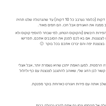
ככה נשחים את הגרנולה שלנו במשך כ- 50 דקות (כלומר נערבב כל 10 דקות) עד שהגרנולה שלנו תהיה
 ממנה את האגוזים אבל חכו. הם חמים מאוד.
רות היבשים (והקוקוס הטחון, למי שבחר להוסיף קוקוס ולא
ם לצנצנות. אם בא לכם לפנק את הסובבים אתכם, תפרישו
 בצנצנת יפה והם יברכו אתכם בכל בוקר 🙂
 הרמטית. למען האמת ייתכן שהיא נשמרת יותר, אבל אצלי
קשור לבן הזוג שלי, שאוהב להתגנב לצנצנת עם כף ולזלול
לב אותה עם פירות ויוגורט כארוחת בוקר מפנקת.
ולה אל תהססו ונסו גם אתם להכין גרנולה בבית.