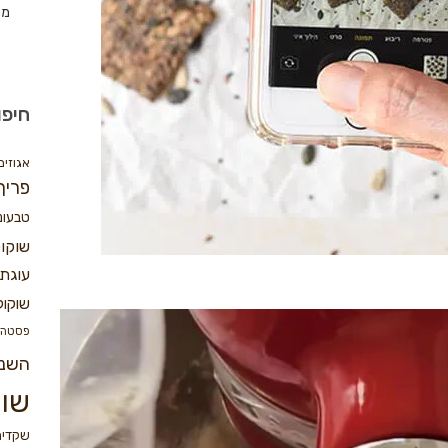
מת
חיפו
אגוזים
פריך
טבעונ
שוקו
עוגת 
שוקול
פסטה
השנ
שוק
שקדים