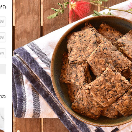
היר
מתכ