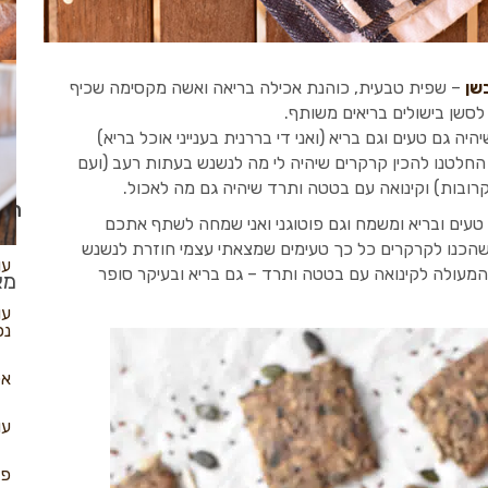
שן
– שפית טבעית, כוהנת אכילה בריאה ואשה מקסימה שכיף
סשן בישולים בריאים משותף.
שב
 גם טעים וגם בריא (ואני די בררנית בענייני אוכל בריא)
החלטנו להכין קרקרים שיהיה לי מה לנשנש בעתות רעב (ועם
 קרובות) וקינואה עם בטטה ותרד שיהיה גם מה לאכול.
עו
הכי
ל טעים ובריא ומשמח וגם פוטוגני ואני שמחה לשתף אתכם
הכנו לקרקרים כל כך טעימים שמצאתי עצמי חוזרת לנשנש
עו
המעולה לקינואה עם בטטה ותרד – גם בריא ובעיקר סופר
מא
עו
נפ
אל
עו
פא