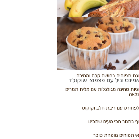
לולי פיצה
גת בננות
 נקראים
גת תפוחים בחושה קלה ומהירה
פינס וניל עם פצפוצי שוקולד
גיות טחינה מגולגלות עם מלית תמרים
לאה
פחורס עם ריבת חלב וקוקוס
ף בתנור הכי טעים שתכינו
י תפוחים מופחת סוכר