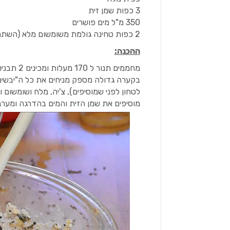
3 כפות שמן זית
350 מ"ל מים פושרים
2 כפות טחינה גולמת משומשום מלא (השתמשנו בטחינה אתיופית ממש ממש טעימה)
ההכנה:
מחממים תנור ל 170 מעלות ומכינים 2 תבניות מרופדות בנייר אפיה
בקערה גדולה מספק מניחים את כל ה"יבשים"
לטחון לפני שמוסיפים), צ'יה, מלח ושומשום 
מוסיפים את שמן הזית והמים בהדרגה ומערב