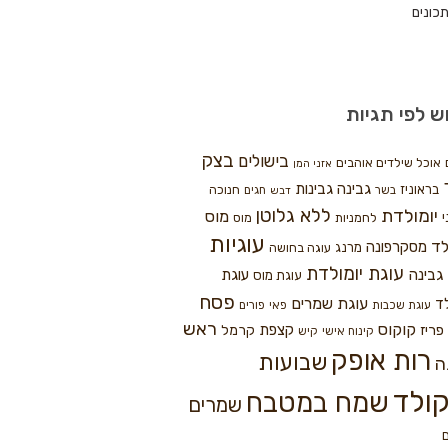
כונים
ש לפי תגיות
בצק
בישולים
אוכל שילדים אוהבים
אזני המן
גבינה
גבינות
בראוניז
חנוכה
בשר
חגים
דבש
ללא גלוטן
יומולדת
מוס
י
לחמניות
מוס
עוגיות
לד
מסקרפונה
מרנג
עוגה בחושה
עוגת יומולדת
גבינה
עוגת
עוגת מוס
פסח
עוגת שמרים
ד
עוגת שכבות
פאי
פורים
ראש
קוקוס
פריז
קצפת
קרמל
קינוח אישי
קיש
רות אופק
שבועות
ה
ולד
שמח במטבח
שמרים