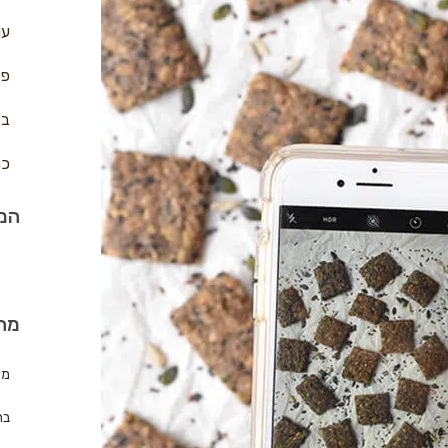
עו
פח
בצ
כר
המת
מה
מת
בר