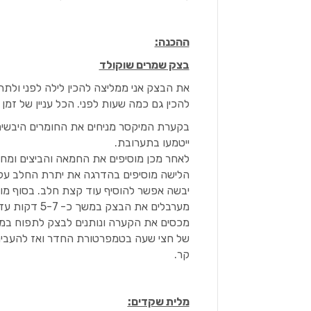
ההכנה:
בצק שמרים שוקולד
את הבצק אני ממליצה להכין לילה לפני ולתת
להכין גם כמה שעות לפני. הכל עניין של זמן
בקערת המיקסר מניחים את החומרים היבשים
ייטמעו בתערובת.
לאחר מכן מוסיפים את החמאה והביצים ומחצ
הלישה מוסיפים בהדרגה את יתרת החלב על
יבשה אפשר להוסיף עוד קצת חלב. בסוף מו
מערבלים את הבצק במשך כ- 5-7 דקות עד שמתקבל בצק רך, חלק ולא דביק מדי.
מכסים את הקערה ונותנים לבצק לתפוח במש
של חצי שעה בטמפרטורת החדר ואז להעביר 
קר.
מלית שקדים: