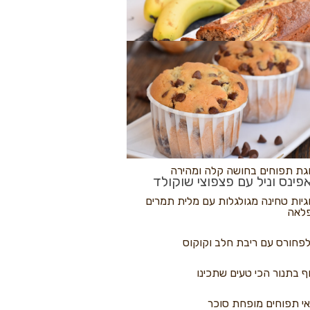
לולי פיצה
גת בננות
 נקראים
גת תפוחים בחושה קלה ומהירה
פינס וניל עם פצפוצי שוקולד
גיות טחינה מגולגלות עם מלית תמרים
לאה
פחורס עם ריבת חלב וקוקוס
ף בתנור הכי טעים שתכינו
י תפוחים מופחת סוכר