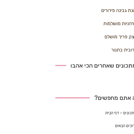
גת גבינה פירורים
זניות מושלמות
ק פריך מושלם
ובית בתנור
כונים שאחרים הכי אהבו
 אתם מחפשים?
כונים – דף הבית
וכים הבאים