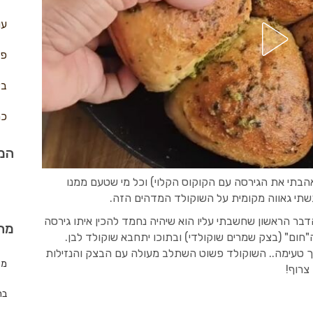
עו
פח
בצ
כר
המת
הבתי את הגירסה עם הקוקוס הקלוי) וכל מי שטעם ממנו
שתי גאווה מקומית על השוקולד המדהים הזה.
הדבר הראשון שחשבתי עליו הוא שיהיה נחמד להכין איתו גירסה
מה
ום" (בצק שמרים שוקולדי) ובתוכו יתחבא שוקולד לבן.
ך טעימה.. השוקולד פשוט השתלב מעולה עם הבצק והנזילות
מת
צרוף!
בר