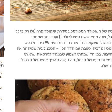
שב
ה של השוקולד המקורמל בסידרת שוקולד פרה (ולו רק בגלל
החלופה עולה בסביבות ה 20 ש"ח ל 100 גר', שזה מחיר שאינו נגיש לכולם..) ועוד יותר שמחתי
ר של השוקולד. זו היתה חוויה מדהימה!!! ביקרתי בפס
עו
הכי
בונוס גם זכיתי לשבת עם הדר חכון – הטכנולוגית שפיתחה את
ייצור. במיוחד שמחתי לשמוע שבניגוד לגירסאות שראיתי
תמציות טעם של קרמל, פה נעשה תהליך אמיתי של קירמול –
עו
מא
ד שלו.
עו
נפ
אל
עו
פא