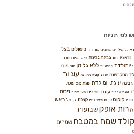
כונים
ש לפי תגיות
בצק
בישולים
אוכל שילדים אוהבים
אזני המן
גבינה
גבינות
בראוניז
חנוכה
בשר
חגים
דבש
ללא גלוטן
יומולדת
מוס
י
לחמניות
מוס
עוגיות
לד
מסקרפונה
מרנג
עוגה בחושה
עוגת יומולדת
גבינה
עוגת
עוגת מוס
פסח
עוגת שמרים
ד
עוגת שכבות
פאי
פורים
ראש
קוקוס
פריז
קצפת
קרמל
קינוח אישי
קיש
רות אופק
שבועות
ה
ולד
שמח במטבח
שמרים