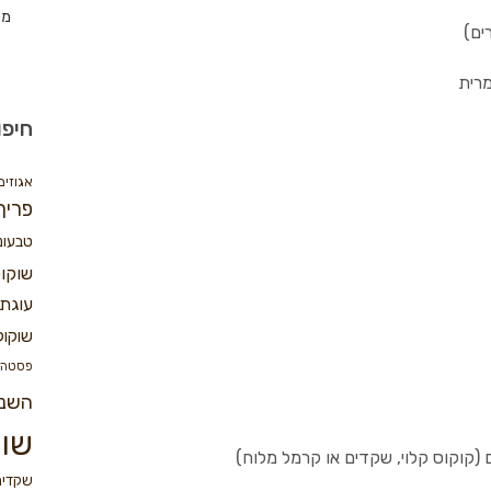
מת
מרית
חיפו
אגוזים
פריך
טבעונ
שוקו
עוגת 
שוקול
פסטה
השנ
שוק
שקדים