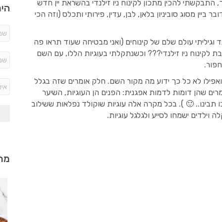
 התבקשתי להכין מתכון לקינוח ניו זילנדי בהשראת יין חדש
היר
בר ביין מסוג סוביניון בלאן, לבן, עדין, פירותי ותכלס (וזה הכי
נד וגיליתי עולם שלם של קינוחים (ואני מבטיחה שעוד תראו פה
 לקינוח ניו זילנדי??? וכשנתקלתי בעוגיות הללו, עם השם
פור.
. ואפילו לא כל כך ידוע מה מקור השם. חלק אומרים שזה בגלל
רים שהן דומות לדמות אפגנית: הפנים הן העוגיות, השיער
ו תבינו.. 🙂 ). בכל מקרה אלה עוגיות שוקולד נפלאות ששילוב
 וילדים ישמחו לסייע ולגלגל עוגיות.
מתכ