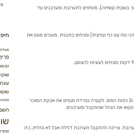
מת
 בשקית קשיחה), מוסיפים לתערובת ומערבבים עד
חיפו
תערובת כדורים בקוטר כ 2 ס"מ (הכי נוח עם כף קפיצית) ומניחים בתבנית. מועכים מעט את
אגוזים
פריך
טבעונ
שוקו
עוגת 
שוקול
ממיסים בקלחת/במיקרו את החמאה הסוכר ו2 כפות המים. לקערה נפרדת מנפים את אבקת הסוכר
פסטה
קקאו את הנוזל שהתקבל ומערבבים.
השנ
שוק
רובת. צריכה להתקבל תערובת דלילה אבל לא נוזלית, כזו
שקדים