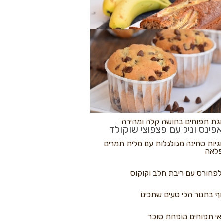
לולי פיצה
גת בננות
 נקראים
גת תפוחים בחושה קלה ומהירה
פינס וניל עם פצפוצי שוקולד
גיות טחינה מגולגלות עם מלית תמרים
לאה
פחורס עם ריבת חלב וקוקוס
ף בתנור הכי טעים שתכינו
י תפוחים מופחת סוכר