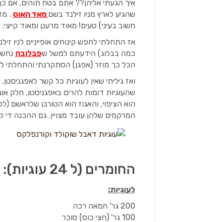
איך הגעתי אליהן?? אתם בטח תוהים, אם כך,
שהגיע לארץ מניו זילנד בשם
מאד האוס
. מדו
חשוב בעיני) טעים! מאוד מרענן ומאוד קייצי.
אז התחלתי לחפש קינוחים אופייניים לניו זיל
כמה בבלוג) הידעתם למשל ש
פבלובה
נחשבת
הכל כך מוזר (אפגן) הסתקרנתי והתחלתי לח
ואז גיליתי שאין לעוגיות כל קשר לאפגניסטן
שהעוגיות דומות להרים באפגניסטן, חלק אומ
הוא הציפוי, והאגוז הוא הטורבן שלראשם (לכ
המרקמים שלהן עובד מצויין. גם ההכנה די קלה
החומרים (ל 24 עוגיות):
לעוגיות:
200 גר' חמאה רכה
100 גר' (חצי כוס) סוכר