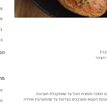
עו
פח
בצ
כר
המת
י הצורך
מה
מת
עם הסוכר ותמצית הוניל עד שמתקבלת תערובת
אבקת הקקאו ומערבבים בעדינות עד שהתערובת אחידה.
בר