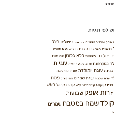
כונים
ש לפי תגיות
בצק
בישולים
אוכל שילדים אוהבים
אזני המן
גבינה
גבינות
בראוניז
חנוכה
בשר
חגים
דבש
ללא גלוטן
יומולדת
מוס
י
לחמניות
מוס
עוגיות
לד
מסקרפונה
מרנג
עוגה בחושה
עוגת יומולדת
גבינה
עוגת
עוגת מוס
פסח
עוגת שמרים
ד
עוגת שכבות
פאי
פורים
ראש
קוקוס
פריז
קצפת
קרמל
קינוח אישי
קיש
רות אופק
שבועות
ה
ולד
שמח במטבח
שמרים