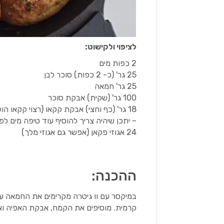
לציפוי ולקישוט:
2 כפות מים
25 גר' (כ- 2 כפות) סוכר לבן
25 גר' חמאה
100 גר' (שקית) אבקת סוכר
18 גר' (כף וחצי) אבקת קקאו (רצוי קקאו הולנדי)
– יתכן שיהיה צריך להוסיף עוד טיפה מים לפ
24 אגוזי פקאן (אפשר גם אגוזי מלך)
ההכנה:
במיקסר עם וו גיטרה מקרימים את החמאה 
קרמית. מוסיפים את הקמח, אבקת האפיה ו