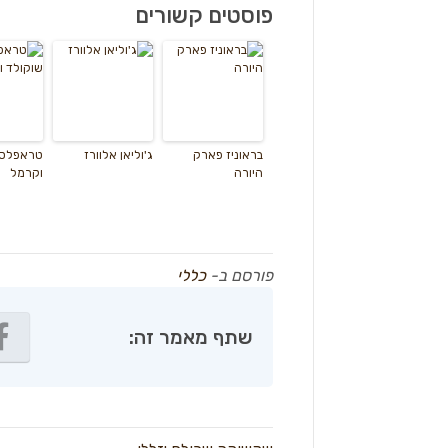
פוסטים קשורים
בראוניז פארק
ג'וליאן אלוורז
טראפלס 
היורה
וקרמל
פורסם ב-
כללי
שתף מאמר זה: