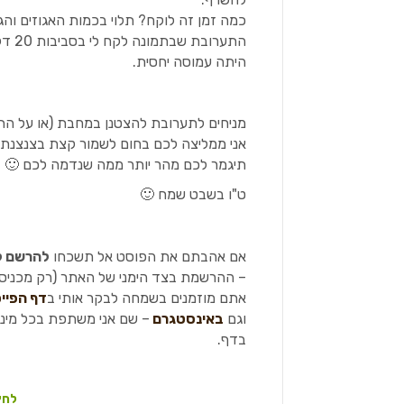
כמה זמן זה לוקח? תלוי בכמות האגוזים ו
התער
היתה עמוסה יחסית.
מניחים לתערובת להצטנן במחבת (או על התב
אני ממליצה לכם בחום לשמור קצת בצנצנת
תיגמר לכם מהר יותר ממה שנדמה לכם 🙂
ט"ו בשבט שמח 🙂
אם אהבתם את הפוסט אל תשכחו
להרשם ל
– ההרשמת בצד הימני של האתר (רק מכניסים
אתם מוזמנים בשמחה לבקר אותי ב
דף הפיי
וגם
באינסטגרם
– שם אני משתפת בכל מיני
בדף.
לחץ