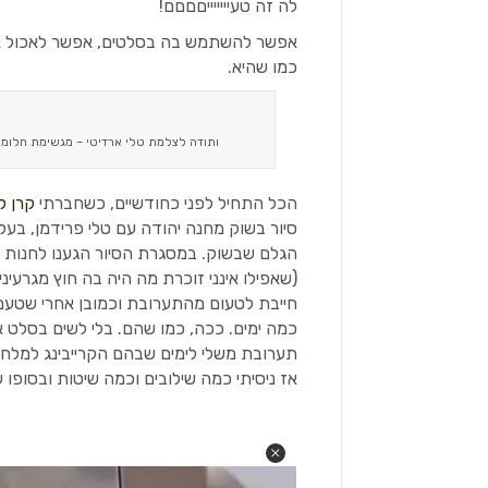
לה זה טעיייייייםםםם!
אפשר להשתמש בה בסלטים, אפשר לאכול או
כמו שהיא.
ותודה לצלמת טלי ארדיטי – מגשימת חלומו
הכל התחיל לפני כחודשיים, כשחברתי
קרן ק
סיור בשוק מחנה יהודה עם טלי פרידמן, בע
הגלם שבשוק. במסגרת הסיור הגענו לחנות ת
(שאפילו אינני זוכרת מה היה בה חוץ מגרעיני
חייבת לטעום מהתערובת וכמובן אחרי שטעמת
כמה ימים. ככה, כמו שהם. בלי לשים בסלט או 
תערובת משלי לימים שבהם הקרייבינג למלח מ
אז ניסיתי כמה שילובים וכמה שיטות ובסופו