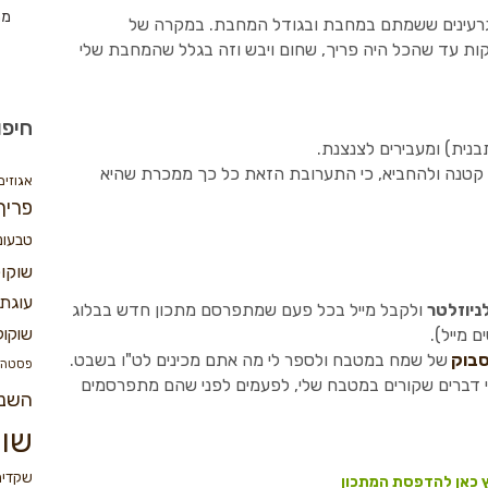
מת
הגרעינים ששמתם במחבת ובגודל המחבת. במקרה של
ובת שבתמונה לקח לי בסביבות 20 דקות עד שהכל היה פריך, שחום ויבש וזה בגלל שהמחבת שלי
חיפו
נית) ומעבירים לצנצנת.
 קטנה ולהחביא, כי התערובת הזאת כל כך ממכרת שהיא
אגוזים
פריך
טבעונ
שוקו
עוגת 
ניוזלטר
ולקבל מייל בכל פעם שמתפרסם מתכון חדש בבלוג
 מייל).
שוקול
סבוק
של שמח במטבח ולספר לי מה אתם מכינים לט"ו בשבט.
פסטה
 דברים שקורים במטבח שלי, לפעמים לפני שהם מתפרסמים
השנ
שוק
שקדים
 כאן להדפסת המתכון