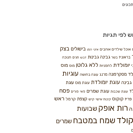
כונים
ש לפי תגיות
בצק
בישולים
אוכל שילדים אוהבים
אזני המן
גבינה
גבינות
בראוניז
חנוכה
בשר
חגים
דבש
ללא גלוטן
יומולדת
מוס
י
לחמניות
מוס
עוגיות
לד
מסקרפונה
מרנג
עוגה בחושה
עוגת יומולדת
גבינה
עוגת
עוגת מוס
פסח
עוגת שמרים
ד
עוגת שכבות
פאי
פורים
ראש
קוקוס
פריז
קצפת
קרמל
קינוח אישי
קיש
רות אופק
שבועות
ה
ולד
שמח במטבח
שמרים