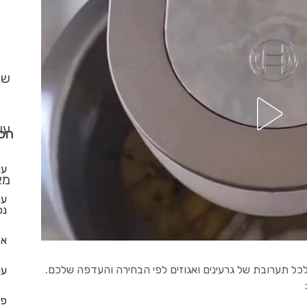
שב
עו
הכי
עו
מא
עו
נפ
אל
ל תערובת של גרעינים ואגוזים לפי הבחירה והעדפה שלכם.
עו
פא