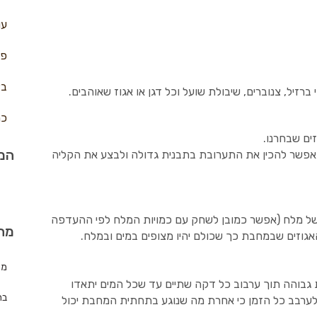
עו
פח
בצ
י ברזיל, צנוברים, שיבולת שועל וכל דגן או אגוז שאוהבים.
כר
ים שבחרנו.
המת
ם אפשר להכין את התערובת בתבנית גדולה ולבצע את הקליה
של מלח (אפשר כמובן לשחק עם כמויות המלח לפי ההעדפה
מה
אגוזים שבמחבת כך שכולם יהיו מצופים במים ובמלח.
מת
ת גבוהה תוך ערבוב כל דקה שתיים עד שכל המים יתאדו
בר
וד לערבב כל הזמן כי אחרת מה שנוגע בתחתית המחבת יכול