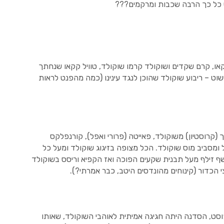
ש כל כך הרבה שכבות ומרקמים???
או, קרם שקדים ושוקולד קרמו שוקולד, טוויל קקאו שנחתך
וט – ריבוע שוקולד שהוכן לנגד עינינו (כמה מהפנט לראות
 (קרוסטיון) משוקולד, פאייטה (פרורי ואפל), קורנפלקס
ל ומסביב מוס שוקולד. הכל מצופה בזיגוג שוקולד ומעל כל
ף זילף מעל תבנית שקעים הפוכה ואז הקפיא וריסס בשוקולד
י הכדור (קינוחים מהונדסים היטב, כבר אמרתי?).
סט, הסדנה היתה חגיגה אמיתית לאוהבי השוקולד, שאותו