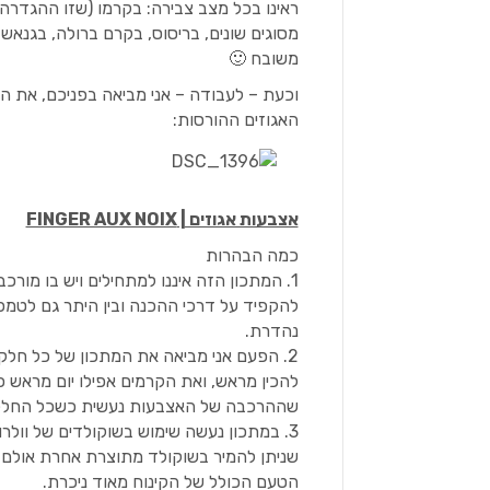
ראינו בכל מצב צבירה: בקרמו (שזו ההגדרה ה
מסוגים שונים, בריסוס, בקרם ברולה, בגנאש
משובח 🙂
וכעת – לעבודה – אני מביאה בפניכם, את המ
האגוזים ההורסות:
אצבעות אגוזים | FINGER AUX NOIX
כמה הבהרות
1. המתכון הזה איננו למתחילים ויש בו מור
להקפיד על דרכי ההכנה ובין היתר גם לטמ
נהדרת.
2. הפעם אני מביאה את המתכון של כל חל
להכין מראש, ואת הקרמים אפילו יום מראש כ
שההרכבה של האצבעות נעשית כשכל החלקי
3. במתכון נעשה שימוש בשוקולדים של וולרו
שניתן להמיר בשוקולד מתוצרת אחרת אולם 
הטעם הכולל של הקינוח מאוד ניכרת.