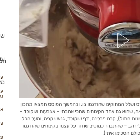
שב
עו
הכי
עו
מא
עו
נפ
 ושלל המתוקים שהודגמו בו, ובהמשך הפוסט תמצאו מתכון
אל
ה, שהוא גם אחד הקינוחים שהכי אהבתי – אצבעות שוקולד –
נות חתול), קרם פרלינה, דף שוקולד, גנאש קפה, ומעל הכל
עו
י זהב – שהתברר כמוטיב שחזר על עצמו בקינוחים שהודגמו
ולם הסכימו איתי).
פא