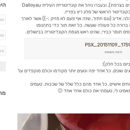
היר
MOF היוקרתית (התואר היוקרתי ביותר לאמנים בצרפת), ובעברו ניהל את קונדיטוריית העילית Dalloyau
ונדיטור הראשי של מלון ריץ בפריז.
ני, אדיב (וגם חתיך, שזה אף פעם לא מזיק ;-)) אשר לאורך
ברורה כל פעולה שעשה. כל זאת תוך כדי בתרגומו
ם תומר כבירי, שהינו ראש מגמת הקונדיטוריה בבישולים.
היפה והאופה
יום בכל חלק):
גים שונים. כל אחד יפה וטעים יותר מקודמו וכולם מוקפדים על
נוחים אישיים, כל אחד מהם כלל שלל של שכבות, טעמים
תאמינו לי, טעמתי את כולם אחד אחד 🙂
מתכ