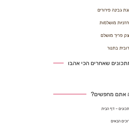
גת גבינה פירורים
זניות מושלמות
ק פריך מושלם
ובית בתנור
כונים שאחרים הכי אהבו
 אתם מחפשים?
כונים – דף הבית
וכים הבאים