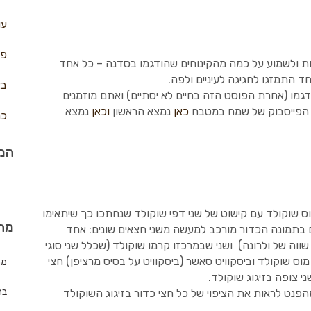
עו
פח
ות ולשמוע על כמה מהקינוחים שהודגמו בסדנה – כל אחד
 התמזגו לחגיגה לעיניים ולפה.
בצ
דגמו (אחרת הפוסט הזה בחיים לא יסתיים) ואתם מוזמנים
 הפייסבוק של שמח במטבח
כאן
נמצא הראשון
וכאן
נמצא
כר
המת
ס שוקולד עם קישוט של שני דפי שוקולד שנחתכו כך שיתאימו
מה
ים בתמונה הכדור מורכב למעשה משני חצאים שונים: אחד
ווה של ולרונה) ושני שבמרכזו קרמו שוקולד (שכלל שני סוגי
מוס שוקולד וביסקוויט סאשר (ביסקוויט על בסיס מרציפן) חצי
מת
 צופה בזיגוג שוקולד.
בר
פנט לראות את הציפוי של כל חצי כדור בזיגוג השוקולד