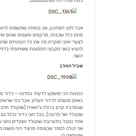
כמה שזה היה טעיםםםםםם.
אבל לפני המתכון, אני בטוחה שתשמחו לרא
מהם כלל שכבות, מרקמים וטעמים שונים שיחד
לצערי אינני סוקרת פה את כל הקינוחים שהו
להציץ בשני מקבצי התמונות ששיתפתי בדף
השני.
שביל החלב
הקינוח הכי מושקע לדעתי בסדנה – כדור מו
באופן מושלם לכדור העליון. אבל כפי שרוא
שבמרכזו קרם ברולה ג'יווארה (שוקולד חלב ש
שוקולד של ולרונה), בכל חצי כדור נכלל גם 
אחד נטבל בתערובת שוקולד ושקדים וחצי שני
אני יכולה לספר שכצופה מהצד היה פשוט מה
שהותאם לו.