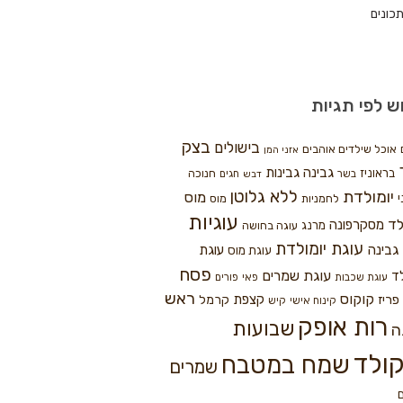
כונים
ש לפי תגיות
בצק
בישולים
אוכל שילדים אוהבים
אזני המן
גבינה
גבינות
בראוניז
חנוכה
בשר
חגים
דבש
ללא גלוטן
יומולדת
מוס
י
לחמניות
מוס
עוגיות
לד
מסקרפונה
מרנג
עוגה בחושה
עוגת יומולדת
גבינה
עוגת
עוגת מוס
פסח
עוגת שמרים
ד
עוגת שכבות
פאי
פורים
ראש
קוקוס
פריז
קצפת
קרמל
קינוח אישי
קיש
רות אופק
שבועות
ה
ולד
שמח במטבח
שמרים