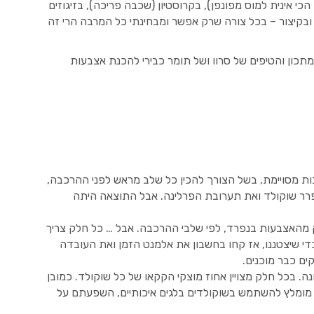
כי אינית למוס מפונפן), בקרוסטיון (שכבה פריכה), בזיגוזים
 ובקיצור – בכל צורה שרק אפשר ומבחינתי כל המרבה הרי זה
תכון והטיפים של סרוו ושל תומר כבירי להכנת אצבעות
כבות מסויימת, בשל הצורך להכין כל שלב מראש לפני ההרכבה,
פרר שוקולד ואת תערובת הפרלינה. אבל התוצאה היתה
ק מהאצבעות בנפרד, לפי שלבי ההרכבה. אבל … כל חלק צריך
די שיצטננו, אז קחו בחשבון את אלמנט הזמן ואת העובדה
ם כבר מוכנים.
נה. בכל חלק מצויין אחוז מוצקי הקקאו של כל שוקולד. כמובן
מומלץ להשתמש בשוקולדים בלגים איכותיים, השפעתם על