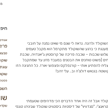
מת
חיפו
אגוזים
וקולד ולרונה. נראה לי שגם מי שאינו נמנה על חובבי
פריך
 מענגת כי ברגע שהשוקולד מתקרמל הוא מקבל טעמים
טבעונ
וש שכבות – שכבה פריכה של קרוסטיון ג'יאנדויה, שכבת
ים (פשוט טוחנים את הבטנים במעבד מזון עד שמתקבל
שוקו
יח להפתיע אותי – קורנפלקס ופצפוצי אורז. כל החגיגה הזו
עוגת 
ושטה בגנאש דולצ'ה וב.. עלי זהב!
שוקול
פסטה
השנ
שוק
וקולד אבל זה היה אחד הדברים הכי מדהימים שטעמתי
שקדים
נצ'י, "סנדוויץ" של דיסקיות ביסקוויט שוקולד שביניהן קונפי