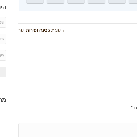
היר
← עוגת גבינה ופירות יער
מתכ
ם
*