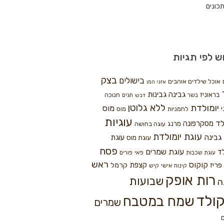
כונים
ש לפי תגיות
בצק
בישולים
אוכל שילדים אוהבים
אזני המן
גבינה
גבינות
בראוניז
חנוכה
בשר
חגים
דבש
ללא גלוטן
יומולדת
מוס
י
לחמניות
מוס
עוגיות
לד
מסקרפונה
מרנג
עוגה בחושה
עוגת יומולדת
גבינה
עוגת
עוגת מוס
פסח
עוגת שמרים
ד
עוגת שכבות
פאי
פורים
ראש
קוקוס
פריז
קצפת
קרמל
קינוח אישי
קיש
רות אופק
שבועות
ה
ולד
שמח במטבח
שמרים