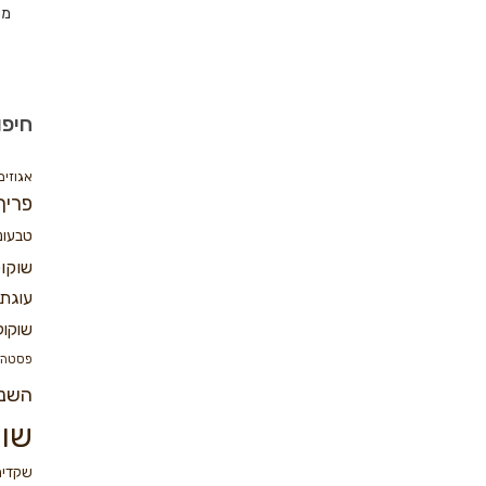
מת
חיפו
אגוזים
פריך
טבעונ
שוקו
עוגת 
שוקול
פסטה
השנ
שוק
שקדים