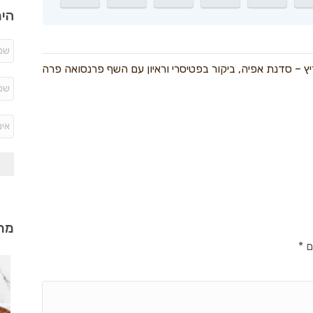
היר
יץ – סדנת אפיה, ביקור בפטיסרי וראיון עם השף פרנסואה פרה
מתכ
ם
*