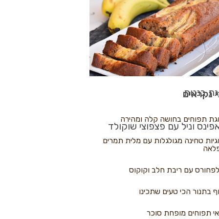
לולי פיצה
גת בננות
 נקראים
גת תפוחים בחושה קלה ומהירה
פינס וניל עם פצפוצי שוקולד
גיות טחינה מגולגלות עם מלית תמרים
לאה
פחורס עם ריבת חלב וקוקוס
ף בתנור הכי טעים שתכינו
י תפוחים מופחת סוכר