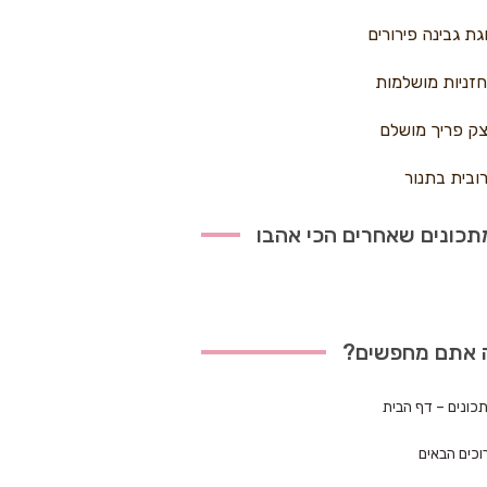
גת גבינה פירורים
זניות מושלמות
ק פריך מושלם
ובית בתנור
כונים שאחרים הכי אהבו
 אתם מחפשים?
כונים – דף הבית
וכים הבאים