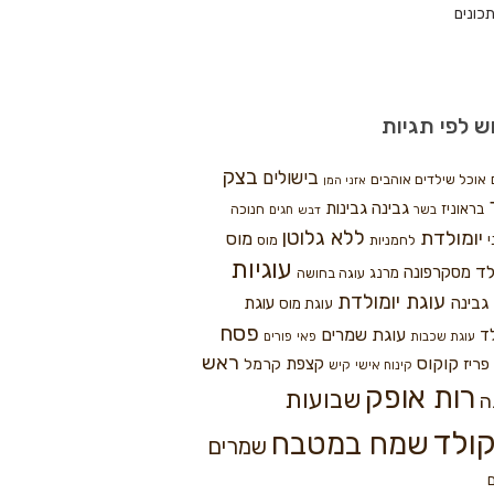
כונים
ש לפי תגיות
בצק
בישולים
אוכל שילדים אוהבים
אזני המן
גבינה
גבינות
בראוניז
חנוכה
בשר
חגים
דבש
ללא גלוטן
יומולדת
מוס
י
לחמניות
מוס
עוגיות
לד
מסקרפונה
מרנג
עוגה בחושה
עוגת יומולדת
גבינה
עוגת
עוגת מוס
פסח
עוגת שמרים
ד
עוגת שכבות
פאי
פורים
ראש
קוקוס
פריז
קצפת
קרמל
קינוח אישי
קיש
רות אופק
שבועות
ה
ולד
שמח במטבח
שמרים