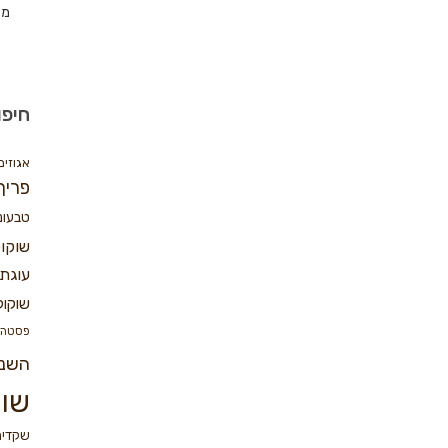
מת
חיפו
אגוזים
פריך
טבעונ
שוקו
עוגת 
שוקול
פסטה
השנ
שוק
שקדים