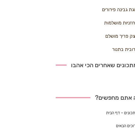
גת גבינה פירורים
זניות מושלמות
ק פריך מושלם
ובית בתנור
כונים שאחרים הכי אהבו
 אתם מחפשים?
כונים – דף הבית
וכים הבאים