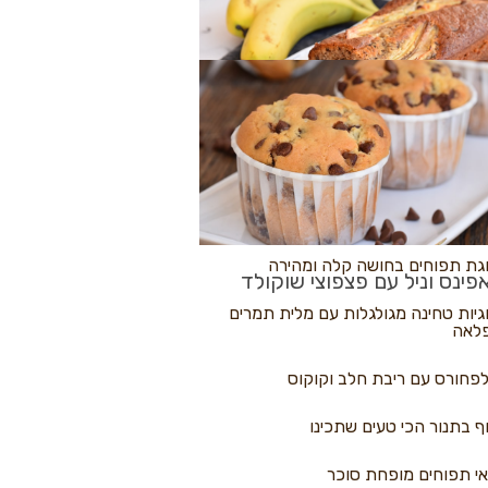
לולי פיצה
גת בננות
 נקראים
גת תפוחים בחושה קלה ומהירה
פינס וניל עם פצפוצי שוקולד
גיות טחינה מגולגלות עם מלית תמרים
לאה
פחורס עם ריבת חלב וקוקוס
ף בתנור הכי טעים שתכינו
י תפוחים מופחת סוכר