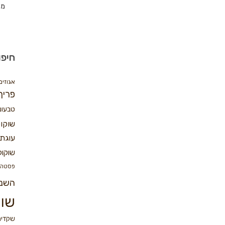
מת
חיפו
אגוזים
פריך
טבעונ
שוקו
עוגת 
שוקול
פסטה
השנ
שוק
שקדים