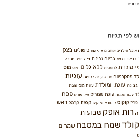
כונים
ש לפי תגיות
בצק
בישולים
אוכל שילדים אוהבים
אזני המן
גבינה
גבינות
בראוניז
חנוכה
בשר
חגים
דבש
ללא גלוטן
יומולדת
מוס
י
לחמניות
מוס
עוגיות
לד
מסקרפונה
מרנג
עוגה בחושה
עוגת יומולדת
גבינה
עוגת
עוגת מוס
פסח
עוגת שמרים
ד
עוגת שכבות
פאי
פורים
ראש
קוקוס
פריז
קצפת
קרמל
קינוח אישי
קיש
רות אופק
שבועות
ה
ולד
שמח במטבח
שמרים