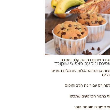
לולי פיצה
גת בננות
 נקראים
גת תפוחים בחושה קלה ומהירה
פינס וניל עם פצפוצי שוקולד
גיות טחינה מגולגלות עם מלית תמרים
לאה
פחורס עם ריבת חלב וקוקוס
ף בתנור הכי טעים שתכינו
י תפוחים מופחת סוכר