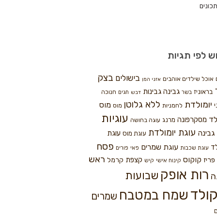
כונים
ש לפי תגיות
בצק
בישולים
אוכל שילדים אוהבים
אזני המן
גבינה
גבינות
בראוניז
חנוכה
בשר
חגים
דבש
ללא גלוטן
יומולדת
מוס
י
לחמניות
מוס
עוגיות
לד
מסקרפונה
מרנג
עוגה בחושה
עוגת יומולדת
גבינה
עוגת
עוגת מוס
פסח
עוגת שמרים
ד
עוגת שכבות
פאי
פורים
ראש
קוקוס
פריז
קצפת
קרמל
קינוח אישי
קיש
רות אופק
שבועות
ה
ולד
שמח במטבח
שמרים