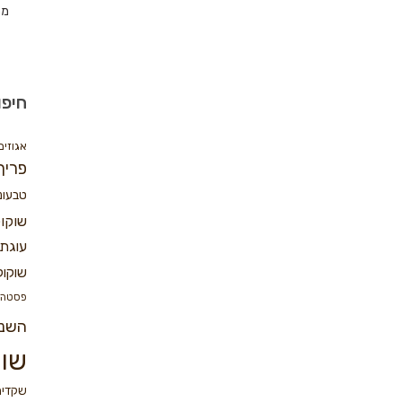
מת
חיפו
אגוזים
פריך
טבעונ
שוקו
עוגת 
שוקול
פסטה
השנ
שוק
שקדים