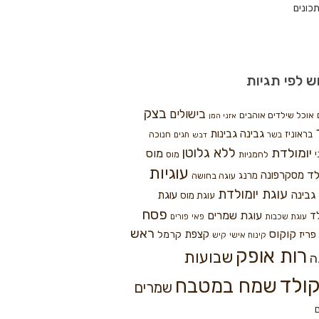
כונים
ש לפי תגיות
בצק
בישולים
אוכל שילדים אוהבים
אזני המן
גבינה
גבינות
בראוניז
חנוכה
בשר
חגים
דבש
ללא גלוטן
יומולדת
מוס
י
לחמניות
מוס
עוגיות
לד
מסקרפונה
מרנג
עוגה בחושה
עוגת יומולדת
גבינה
עוגת
עוגת מוס
פסח
עוגת שמרים
ד
עוגת שכבות
פאי
פורים
ראש
קוקוס
פריז
קצפת
קרמל
קינוח אישי
קיש
רות אופק
שבועות
ה
ולד
שמח במטבח
שמרים