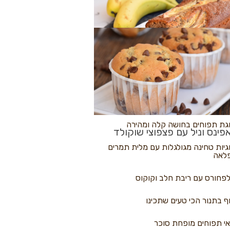
לולי פיצה
גת בננות
 נקראים
גת תפוחים בחושה קלה ומהירה
פינס וניל עם פצפוצי שוקולד
גיות טחינה מגולגלות עם מלית תמרים
לאה
פחורס עם ריבת חלב וקוקוס
ף בתנור הכי טעים שתכינו
י תפוחים מופחת סוכר