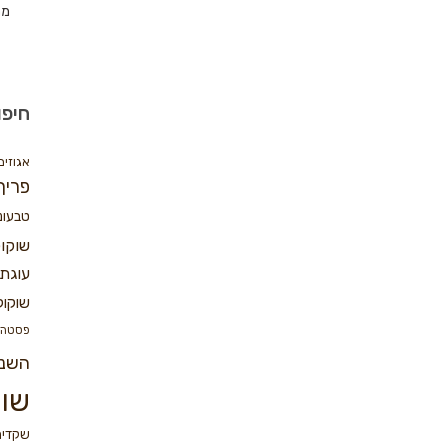
מת
חיפו
אגוזים
פריך
טבעונ
שוקו
עוגת 
שוקול
פסטה
השנ
שוק
שקדים