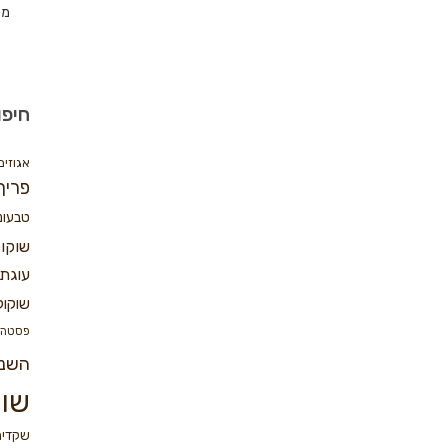
מת
חיפו
אגוזים
פריך
טבעונ
שוקו
עוגת 
שוקול
פסטה
השנ
שוק
שקדים