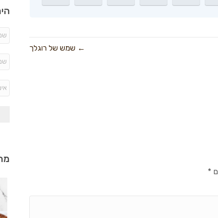
היר
← שמש של רוגלך
מתכ
ם
*