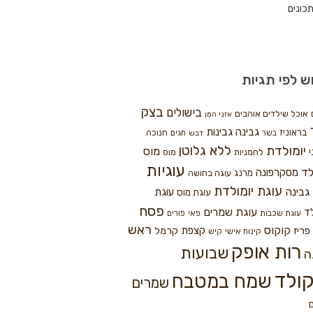
כונים
ש לפי תגיות
בצק
בישולים
אוכל שילדים אוהבים
אזני המן
גבינה
גבינות
בראוניז
חנוכה
בשר
חגים
דבש
ללא גלוטן
יומולדת
מוס
י
לחמניות
מוס
עוגיות
לד
מסקרפונה
מרנג
עוגה בחושה
עוגת יומולדת
גבינה
עוגת
עוגת מוס
פסח
עוגת שמרים
ד
עוגת שכבות
פאי
פורים
ראש
קוקוס
פריז
קצפת
קרמל
קינוח אישי
קיש
רות אופק
שבועות
ה
ולד
שמח במטבח
שמרים