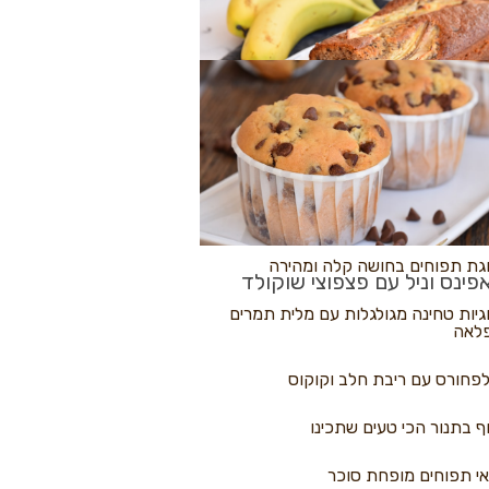
לולי פיצה
גת בננות
 נקראים
גת תפוחים בחושה קלה ומהירה
פינס וניל עם פצפוצי שוקולד
גיות טחינה מגולגלות עם מלית תמרים
לאה
פחורס עם ריבת חלב וקוקוס
ף בתנור הכי טעים שתכינו
י תפוחים מופחת סוכר