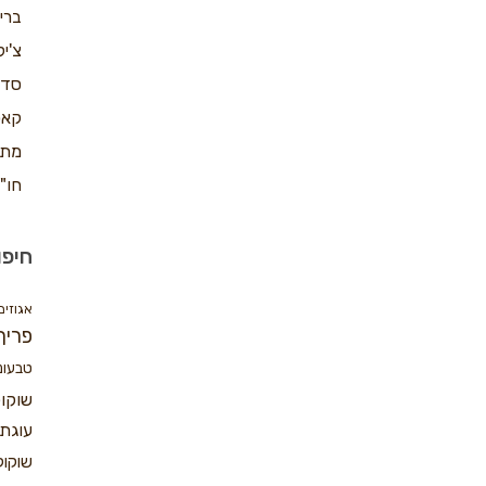
ברי
צ'יק
סדנ
קאפ
מתכ
חו"
חיפו
אגוזים
פריך
טבעונ
שוקו
עוגת 
שוקול