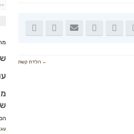
מתכ
שב
← רולדת קשת
עו
מא
שו
הכי
עוג