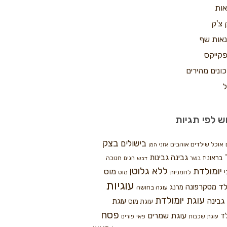
אות
 צ'ק
אות שף
קייקס
ונים מהירים
ל
ש לפי תגיות
בצק
בישולים
אוכל שילדים אוהבים
אזני המן
גבינה
גבינות
בראוניז
חנוכה
בשר
חגים
דבש
ללא גלוטן
יומולדת
מוס
י
לחמניות
מוס
עוגיות
לד
מסקרפונה
מרנג
עוגה בחושה
עוגת יומולדת
גבינה
עוגת
עוגת מוס
פסח
עוגת שמרים
ד
עוגת שכבות
פאי
פורים