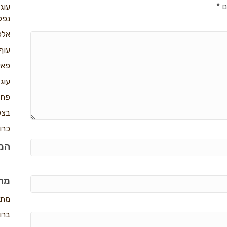
ם
*
עוג
נפל
אלפ
עוף
פאי
עוג
פחז
בצק
כרו
המת
מה
מתכ
ברו