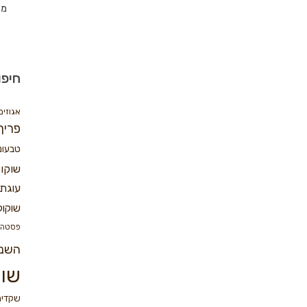
מת
חיפו
אגוזים
פריך
טבעונ
שוקו
עוגת 
שוקול
פסטה
השנ
שוק
שקדים