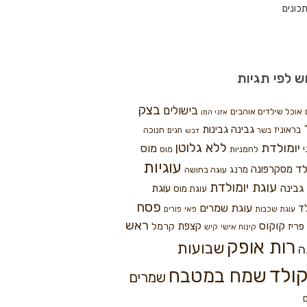
כונים
ש לפי תגיות
בצק
בישולים
אוכל שילדים אוהבים
אזני המן
גבינה
גבינות
בראוניז
חנוכה
בשר
חגים
דבש
ללא גלוטן
יומולדת
מוס
י
לחמניות
מוס
עוגיות
לד
מסקרפונה
מרנג
עוגה בחושה
עוגת יומולדת
גבינה
עוגת
עוגת מוס
פסח
עוגת שמרים
ד
עוגת שכבות
פאי
פורים
ראש
קוקוס
פריז
קצפת
קרמל
קינוח אישי
קיש
רות אופק
שבועות
ה
ולד
שמח במטבח
שמרים