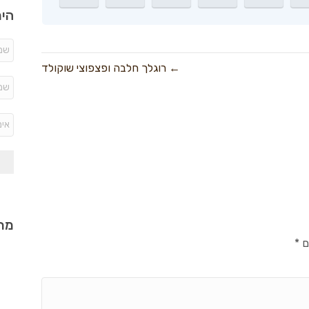
היר
← רוגלך חלבה ופצפוצי שוקולד
מתכ
ם
*