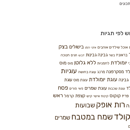
כונים
ש לפי תגיות
בצק
בישולים
אוכל שילדים אוהבים
אזני המן
גבינה
גבינות
בראוניז
חנוכה
בשר
חגים
דבש
ללא גלוטן
יומולדת
מוס
י
לחמניות
מוס
עוגיות
לד
מסקרפונה
מרנג
עוגה בחושה
עוגת יומולדת
גבינה
עוגת
עוגת מוס
פסח
עוגת שמרים
ד
עוגת שכבות
פאי
פורים
ראש
קוקוס
פריז
קצפת
קרמל
קינוח אישי
קיש
רות אופק
שבועות
ה
ולד
שמח במטבח
שמרים