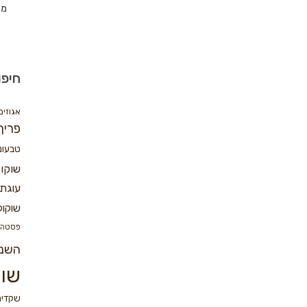
מת
חיפו
אגוזים
פריך
טבעונ
שוקו
עוגת 
שוקול
פסטה
השנ
שוק
שקדים