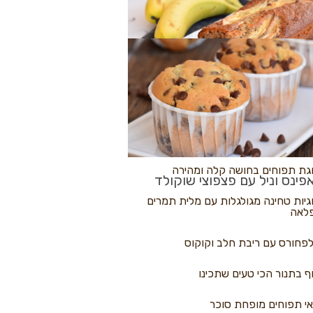
לולי פיצה
גת בננות
 נקראים
גת תפוחים בחושה קלה ומהירה
פינס וניל עם פצפוצי שוקולד
גיות טחינה מגולגלות עם מלית תמרים
לאה
פחורס עם ריבת חלב וקוקוס
ף בתנור הכי טעים שתכינו
י תפוחים מופחת סוכר