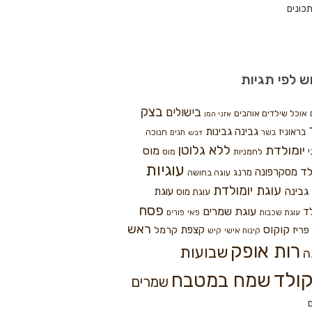
כונים
ש לפי תגיות
בצק
בישולים
אוכל שילדים אוהבים
אזני המן
גבינה
גבינות
בראוניז
חנוכה
בשר
חגים
דבש
ללא גלוטן
יומולדת
מוס
י
לחמניות
מוס
עוגיות
לד
מסקרפונה
מרנג
עוגה בחושה
עוגת יומולדת
גבינה
עוגת
עוגת מוס
פסח
עוגת שמרים
ד
עוגת שכבות
פאי
פורים
ראש
קוקוס
פריז
קצפת
קרמל
קינוח אישי
קיש
רות אופק
שבועות
ה
ולד
שמח במטבח
שמרים