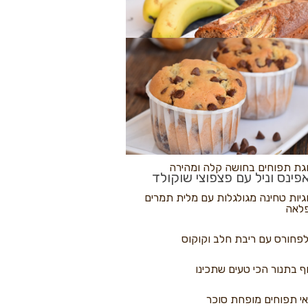
לולי פיצה
גת בננות
 נקראים
גת תפוחים בחושה קלה ומהירה
פינס וניל עם פצפוצי שוקולד
גיות טחינה מגולגלות עם מלית תמרים
לאה
פחורס עם ריבת חלב וקוקוס
ף בתנור הכי טעים שתכינו
י תפוחים מופחת סוכר