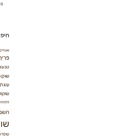
מת
חיפו
אגוזים
פריך
טבעונ
שוקו
עוגת 
שוקול
פסטה
השנ
שוק
שקדים