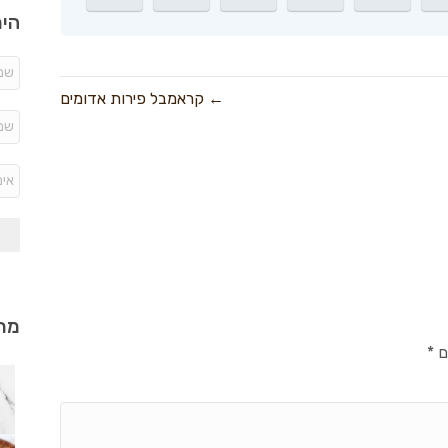
היר
← קראמבל פירות אדומים
מתכ
ם
*