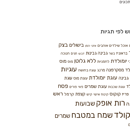
כונים
ש לפי תגיות
בצק
בישולים
אוכל שילדים אוהבים
אזני המן
גבינה
גבינות
בראוניז
חנוכה
בשר
חגים
דבש
ללא גלוטן
יומולדת
מוס
י
לחמניות
מוס
עוגיות
לד
מסקרפונה
מרנג
עוגה בחושה
עוגת יומולדת
גבינה
עוגת
עוגת מוס
פסח
עוגת שמרים
ד
עוגת שכבות
פאי
פורים
ראש
קוקוס
פריז
קצפת
קרמל
קינוח אישי
קיש
רות אופק
שבועות
ה
ולד
שמח במטבח
שמרים