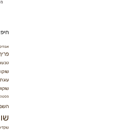
מת
חיפו
אגוזים
פריך
טבעונ
שוקו
עוגת 
שוקול
פסטה
השנ
שוק
שקדים