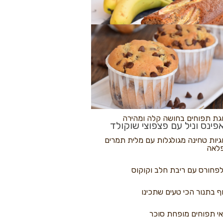
לולי פיצה
גת בננות
 נקראים
גת תפוחים בחושה קלה ומהירה
פינס וניל עם פצפוצי שוקולד
גיות טחינה מגולגלות עם מלית תמרים
לאה
פחורס עם ריבת חלב וקוקוס
ף בתנור הכי טעים שתכינו
י תפוחים מופחת סוכר