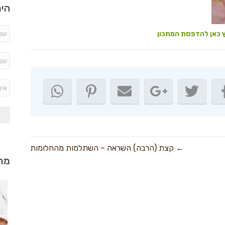
היר
 כאן להדפסת המתכון
← קצת (הרבה) השראה – השתלמות מהחלומות
מתכ