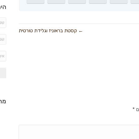
היר
← קסטת בראוניז וגלידת טורטית
מתכ
ם
*