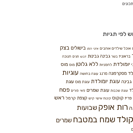
כונים
ש לפי תגיות
בצק
בישולים
אוכל שילדים אוהבים
אזני המן
גבינה
גבינות
בראוניז
חנוכה
בשר
חגים
דבש
ללא גלוטן
יומולדת
מוס
י
לחמניות
מוס
עוגיות
לד
מסקרפונה
מרנג
עוגה בחושה
עוגת יומולדת
גבינה
עוגת
עוגת מוס
פסח
עוגת שמרים
ד
עוגת שכבות
פאי
פורים
ראש
קוקוס
פריז
קצפת
קרמל
קינוח אישי
קיש
רות אופק
שבועות
ה
ולד
שמח במטבח
שמרים