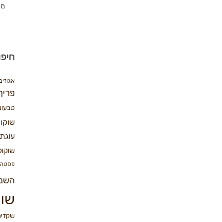
מת
חיפו
אגוזים
פריך
טבעונ
שוקו
עוגת 
שוקול
פסטה
השנ
שוק
שקדים