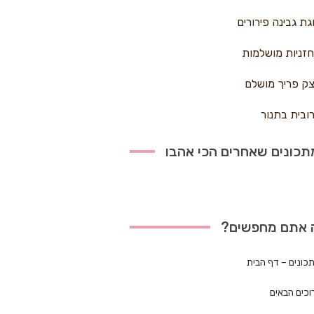
גת גבינה פירורים
זניות מושלמות
ק פריך מושלם
ובית בתנור
כונים שאחרים הכי אהבו
 אתם מחפשים?
כונים – דף הבית
וכים הבאים