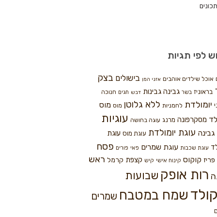
כונים
ש לפי תגיות
בצק
בישולים
אוכל שילדים אוהבים
אזני המן
גבינה
גבינות
בראוניז
חנוכה
בשר
חגים
דבש
ללא גלוטן
יומולדת
מוס
י
לחמניות
מוס
עוגיות
לד
מסקרפונה
מרנג
עוגה בחושה
עוגת יומולדת
גבינה
עוגת
עוגת מוס
פסח
עוגת שמרים
ד
עוגת שכבות
פאי
פורים
ראש
קוקוס
פריז
קצפת
קרמל
קינוח אישי
קיש
רות אופק
שבועות
ה
ולד
שמח במטבח
שמרים