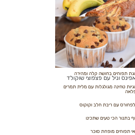
לולי פיצה
גת בננות
 נקראים
גת תפוחים בחושה קלה ומהירה
פינס וניל עם פצפוצי שוקולד
גיות טחינה מגולגלות עם מלית תמרים
לאה
פחורס עם ריבת חלב וקוקוס
ף בתנור הכי טעים שתכינו
י תפוחים מופחת סוכר