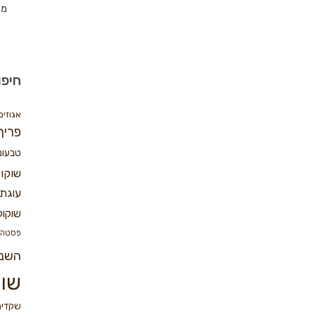
מת
חיפו
אגוזים
פריך
טבעונ
שוקו
עוגת 
שוקול
פסטה
השנ
שוק
שקדים