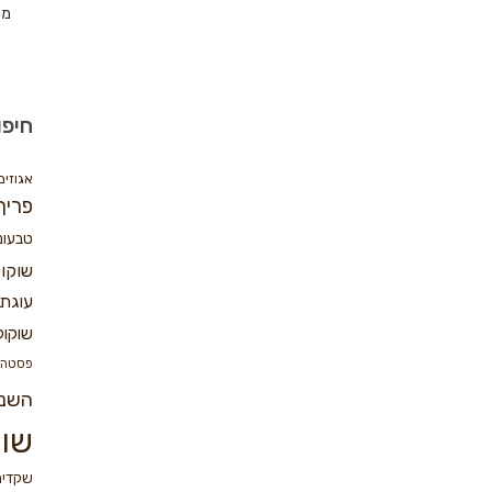
מת
חיפו
אגוזים
פריך
טבעונ
שוקו
עוגת 
שוקול
פסטה
השנ
שוק
שקדים