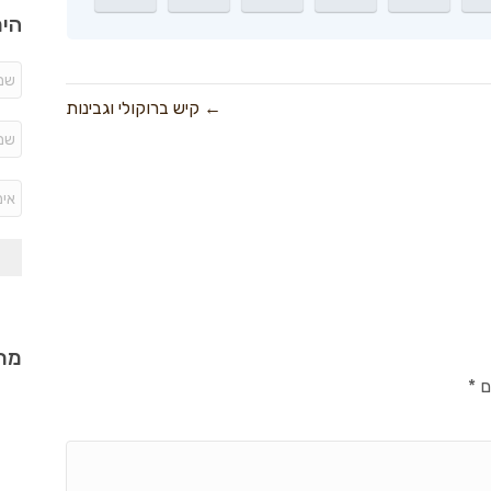
היר
← קיש ברוקולי וגבינות
מתכ
ם
*