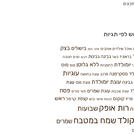
כונים
ש לפי תגיות
בצק
בישולים
אוכל שילדים אוהבים
אזני המן
גבינה
גבינות
בראוניז
חנוכה
בשר
חגים
דבש
ללא גלוטן
יומולדת
מוס
י
לחמניות
מוס
עוגיות
לד
מסקרפונה
מרנג
עוגה בחושה
עוגת יומולדת
גבינה
עוגת
עוגת מוס
פסח
עוגת שמרים
ד
עוגת שכבות
פאי
פורים
ראש
קוקוס
פריז
קצפת
קרמל
קינוח אישי
קיש
רות אופק
שבועות
ה
ולד
שמח במטבח
שמרים