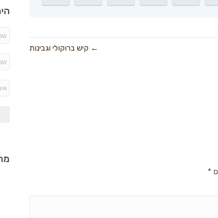
היר
← קיש ברוקולי וגבינות
מתכ
ם
*