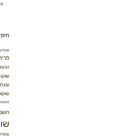
מת
חיפו
אגוזים
פריך
טבעונ
שוקו
עוגת 
שוקול
פסטה
השנ
שוק
שקדים