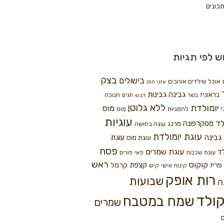
כונים
ש לפי תגיות
בצק
בישולים
אוכל שילדים אוהבים
אזני המן
גבינה
גבינות
בראוניז
חנוכה
בשר
חגים
דבש
ללא גלוטן
יומולדת
מוס
י
לחמניות
מוס
עוגיות
לד
מסקרפונה
מרנג
עוגה בחושה
עוגת יומולדת
גבינה
עוגת
עוגת מוס
פסח
עוגת שמרים
ד
עוגת שכבות
פאי
פורים
ראש
קוקוס
פריז
קצפת
קרמל
קינוח אישי
קיש
רות אופק
שבועות
ה
ולד
שמח במטבח
שמרים