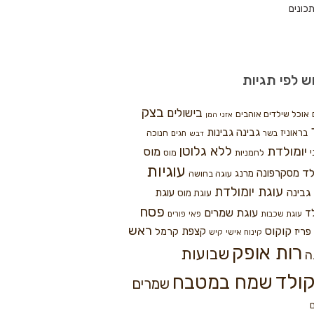
כונים
ש לפי תגיות
בצק
בישולים
אוכל שילדים אוהבים
אזני המן
גבינה
גבינות
בראוניז
חנוכה
בשר
חגים
דבש
ללא גלוטן
יומולדת
מוס
י
לחמניות
מוס
עוגיות
לד
מסקרפונה
מרנג
עוגה בחושה
עוגת יומולדת
גבינה
עוגת
עוגת מוס
פסח
עוגת שמרים
ד
עוגת שכבות
פאי
פורים
ראש
קוקוס
פריז
קצפת
קרמל
קינוח אישי
קיש
רות אופק
שבועות
ה
ולד
שמח במטבח
שמרים