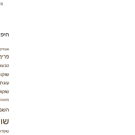
מת
חיפו
אגוזים
פריך
טבעונ
שוקו
עוגת 
שוקול
פסטה
השנ
שוק
שקדים