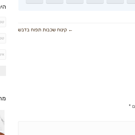
היר
← קינוח שכבות תפוח בדבש
מתכ
ם
*