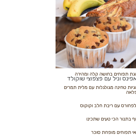
לולי פיצה
גת בננות
 נקראים
גת תפוחים בחושה קלה ומהירה
פינס וניל עם פצפוצי שוקולד
גיות טחינה מגולגלות עם מלית תמרים
לאה
פחורס עם ריבת חלב וקוקוס
ף בתנור הכי טעים שתכינו
י תפוחים מופחת סוכר