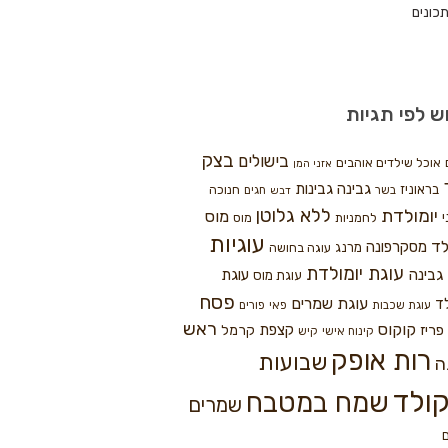
כונים
ש לפי תגיות
בצק
בישולים
אוכל שילדים אוהבים
אזני המן
גבינה
גבינות
בראוניז
חנוכה
בשר
חגים
דבש
ללא גלוטן
יומולדת
מוס
י
לחמניות
מוס
עוגיות
לד
מסקרפונה
מרנג
עוגה בחושה
עוגת יומולדת
גבינה
עוגת
עוגת מוס
פסח
עוגת שמרים
ד
עוגת שכבות
פאי
פורים
ראש
קוקוס
פריז
קצפת
קרמל
קינוח אישי
קיש
רות אופק
שבועות
ה
ולד
שמח במטבח
שמרים