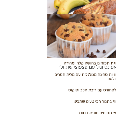
לולי פיצה
גת בננות
 נקראים
גת תפוחים בחושה קלה ומהירה
פינס וניל עם פצפוצי שוקולד
גיות טחינה מגולגלות עם מלית תמרים
לאה
פחורס עם ריבת חלב וקוקוס
ף בתנור הכי טעים שתכינו
י תפוחים מופחת סוכר