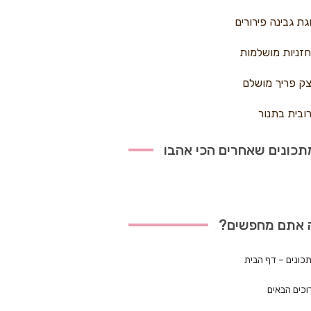
גת גבינה פירורים
זניות מושלמות
ק פריך מושלם
ובית בתנור
כונים שאחרים הכי אהבו
 אתם מחפשים?
כונים – דף הבית
וכים הבאים