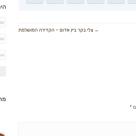
היר
← צלי בקר ביין אדום – הקדירה המושלמת
מתכ
ם
*