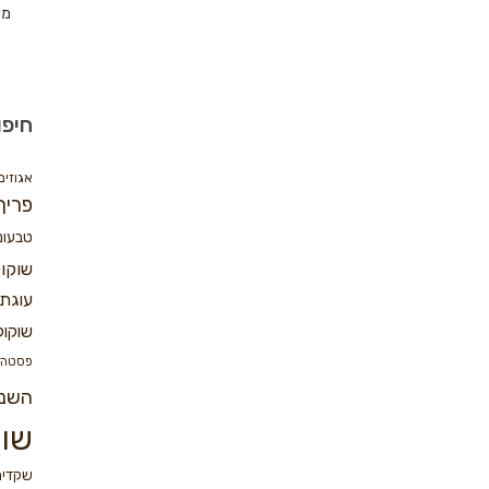
מת
חיפו
אגוזים
פריך
טבעונ
שוקו
עוגת 
שוקול
פסטה
השנ
שוק
שקדים