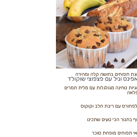
לולי פיצה
גת בננות
 נקראים
גת תפוחים בחושה קלה ומהירה
פינס וניל עם פצפוצי שוקולד
גיות טחינה מגולגלות עם מלית תמרים
לאה
פחורס עם ריבת חלב וקוקוס
ף בתנור הכי טעים שתכינו
י תפוחים מופחת סוכר