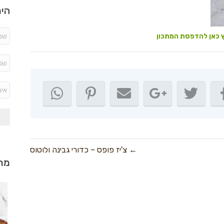
היר
 כאן להדפסת המתכון
← צ'יז פופס – כדורי גבינה ולוטוס
מתכ