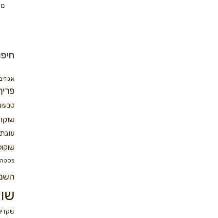
מת
חיפו
אגוזים
פריך
טבעונ
שוקו
עוגת 
שוקול
פסטה
השנ
שוק
שקדים