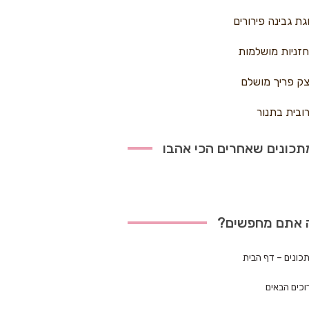
גת גבינה פירורים
זניות מושלמות
ק פריך מושלם
ובית בתנור
כונים שאחרים הכי אהבו
 אתם מחפשים?
כונים – דף הבית
וכים הבאים