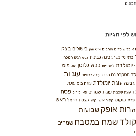
כונים
ש לפי תגיות
בצק
בישולים
אוכל שילדים אוהבים
אזני המן
גבינה
גבינות
בראוניז
חנוכה
בשר
חגים
דבש
ללא גלוטן
יומולדת
מוס
י
לחמניות
מוס
עוגיות
לד
מסקרפונה
מרנג
עוגה בחושה
עוגת יומולדת
גבינה
עוגת
עוגת מוס
פסח
עוגת שמרים
ד
עוגת שכבות
פאי
פורים
ראש
קוקוס
פריז
קצפת
קרמל
קינוח אישי
קיש
רות אופק
שבועות
ה
ולד
שמח במטבח
שמרים