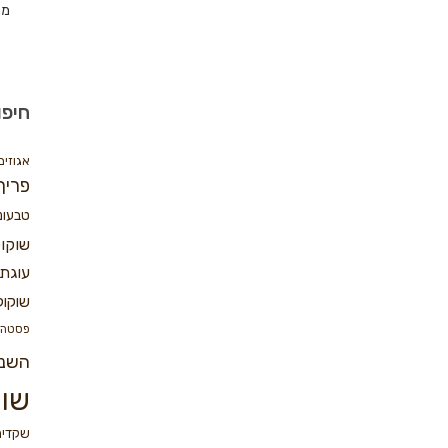
מת
חיפו
אגוזים
פריך
טבעונ
שוקו
עוגת 
שוקול
פסטה
השנ
שוק
שקדים