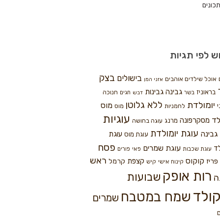
כונים
ש לפי תגיות
בצק
בישולים
אוכל שילדים אוהבים
אזני המן
גבינה
גבינות
בראוניז
חנוכה
בשר
חגים
דבש
ללא גלוטן
יומולדת
מוס
י
לחמניות
מוס
עוגיות
לד
מסקרפונה
מרנג
עוגה בחושה
עוגת יומולדת
גבינה
עוגת
עוגת מוס
פסח
עוגת שמרים
ד
עוגת שכבות
פאי
פורים
ראש
קוקוס
פריז
קצפת
קרמל
קינוח אישי
קיש
רות אופק
שבועות
ה
ולד
שמח במטבח
שמרים