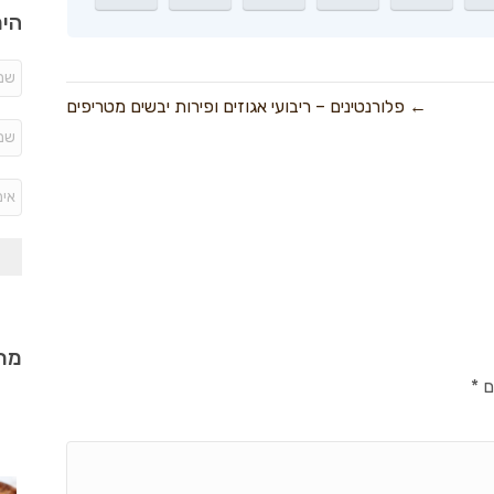
היר
← פלורנטינים – ריבועי אגוזים ופירות יבשים מטריפים
מתכ
ם
*