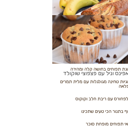
לולי פיצה
גת בננות
 נקראים
גת תפוחים בחושה קלה ומהירה
פינס וניל עם פצפוצי שוקולד
גיות טחינה מגולגלות עם מלית תמרים
לאה
פחורס עם ריבת חלב וקוקוס
ף בתנור הכי טעים שתכינו
י תפוחים מופחת סוכר