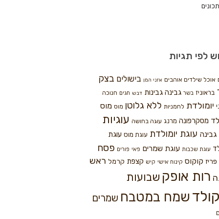
כונים
ש לפי תגיות
בצק
בישולים
אוכל שילדים אוהבים
אזני המן
גבינה
גבינות
בראוניז
חנוכה
בשר
חגים
דבש
ללא גלוטן
יומולדת
מוס
י
לחמניות
מוס
עוגיות
לד
מסקרפונה
מרנג
עוגה בחושה
עוגת יומולדת
גבינה
עוגת
עוגת מוס
פסח
עוגת שמרים
ד
עוגת שכבות
פאי
פורים
ראש
קוקוס
פריז
קצפת
קרמל
קינוח אישי
קיש
רות אופק
שבועות
ה
ולד
שמח במטבח
שמרים