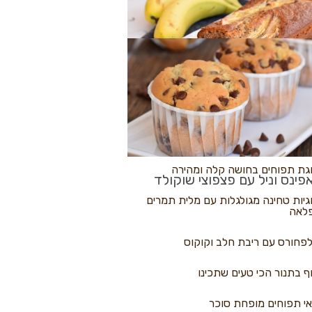
לולי פיצה
גת בננות
 נקראים
גת תפוחים בחושה קלה ומהירה
פינס וניל עם פצפוצי שוקולד
גיות טחינה מגולגלות עם מלית תמרים
לאה
פחורס עם ריבת חלב וקוקוס
ף בתנור הכי טעים שתכינו
י תפוחים מופחת סוכר