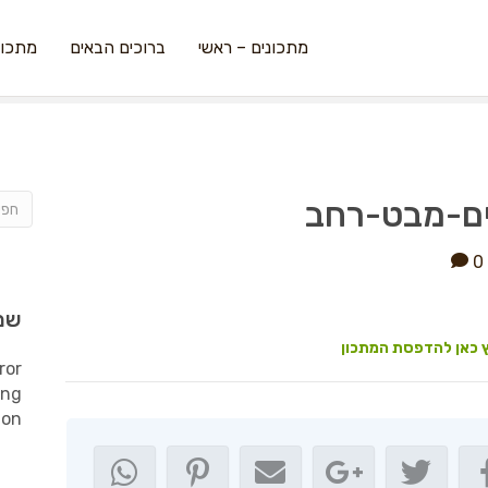
מתכונים – ראשי
ברוכים הבאים
מתכונ
ים-מבט-רחב
0
שמ
 כאן להדפסת המתכון
ror
ing
ion