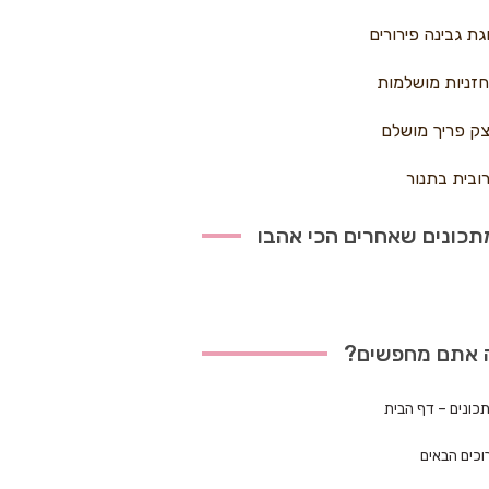
גת גבינה פירורים
זניות מושלמות
ק פריך מושלם
ובית בתנור
כונים שאחרים הכי אהבו
 אתם מחפשים?
כונים – דף הבית
וכים הבאים