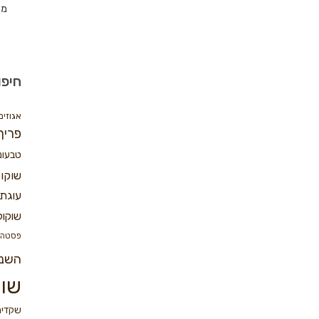
מת
חיפו
אגוזים
פריך
טבעונ
שוקו
עוגת 
שוקול
פסטה
השנ
שוק
שקדים