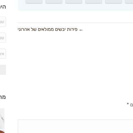
היר
← פירות יבשים ממולאים של אהרוני
מתכ
ם
*