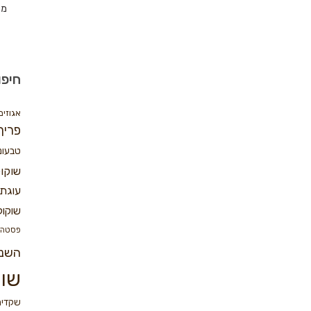
מת
חיפו
אגוזים
פריך
טבעונ
שוקו
עוגת 
שוקול
פסטה
השנ
שוק
שקדים