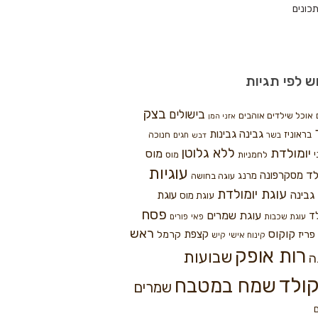
כונים
ש לפי תגיות
בצק
בישולים
אוכל שילדים אוהבים
אזני המן
גבינה
גבינות
בראוניז
חנוכה
בשר
חגים
דבש
ללא גלוטן
יומולדת
מוס
י
לחמניות
מוס
עוגיות
לד
מסקרפונה
מרנג
עוגה בחושה
עוגת יומולדת
גבינה
עוגת
עוגת מוס
פסח
עוגת שמרים
ד
עוגת שכבות
פאי
פורים
ראש
קוקוס
פריז
קצפת
קרמל
קינוח אישי
קיש
רות אופק
שבועות
ה
ולד
שמח במטבח
שמרים