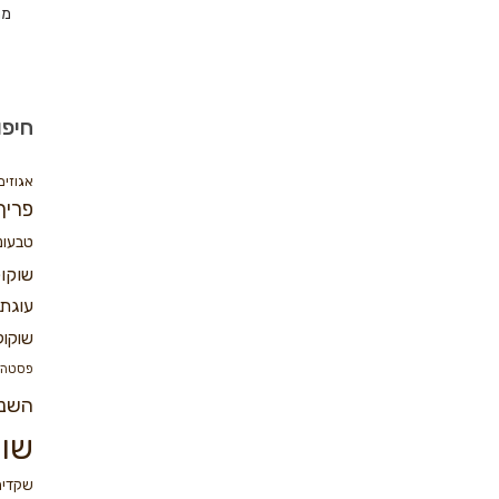
מת
חיפו
אגוזים
פריך
טבעונ
שוקו
עוגת 
שוקול
פסטה
השנ
שוק
שקדים