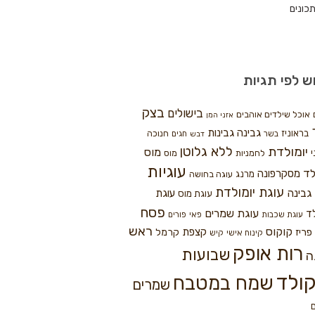
כונים
ש לפי תגיות
בצק
בישולים
אוכל שילדים אוהבים
אזני המן
גבינה
גבינות
בראוניז
חנוכה
בשר
חגים
דבש
ללא גלוטן
יומולדת
מוס
י
לחמניות
מוס
עוגיות
לד
מסקרפונה
מרנג
עוגה בחושה
עוגת יומולדת
גבינה
עוגת
עוגת מוס
פסח
עוגת שמרים
ד
עוגת שכבות
פאי
פורים
ראש
קוקוס
פריז
קצפת
קרמל
קינוח אישי
קיש
רות אופק
שבועות
ה
ולד
שמח במטבח
שמרים