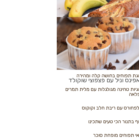
לולי פיצה
גת בננות
 נקראים
גת תפוחים בחושה קלה ומהירה
פינס וניל עם פצפוצי שוקולד
גיות טחינה מגולגלות עם מלית תמרים
לאה
פחורס עם ריבת חלב וקוקוס
ף בתנור הכי טעים שתכינו
י תפוחים מופחת סוכר