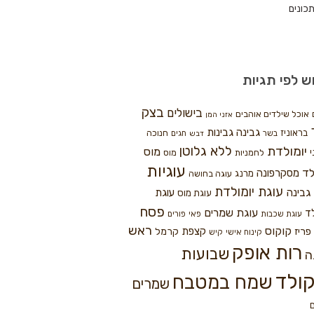
כונים
ש לפי תגיות
בצק
בישולים
אוכל שילדים אוהבים
אזני המן
גבינה
גבינות
בראוניז
חנוכה
בשר
חגים
דבש
ללא גלוטן
יומולדת
מוס
י
לחמניות
מוס
עוגיות
לד
מסקרפונה
מרנג
עוגה בחושה
עוגת יומולדת
גבינה
עוגת
עוגת מוס
פסח
עוגת שמרים
ד
עוגת שכבות
פאי
פורים
ראש
קוקוס
פריז
קצפת
קרמל
קינוח אישי
קיש
רות אופק
שבועות
ה
ולד
שמח במטבח
שמרים