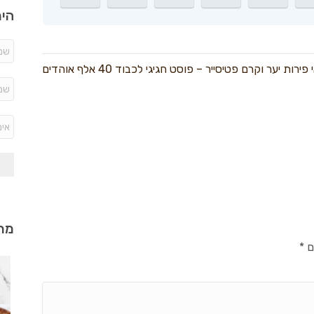
היר
רות יער וקרם פטיסייר – פוסט חגיגי לכבוד 40 אלף אוהדים
מתכ
ם
*