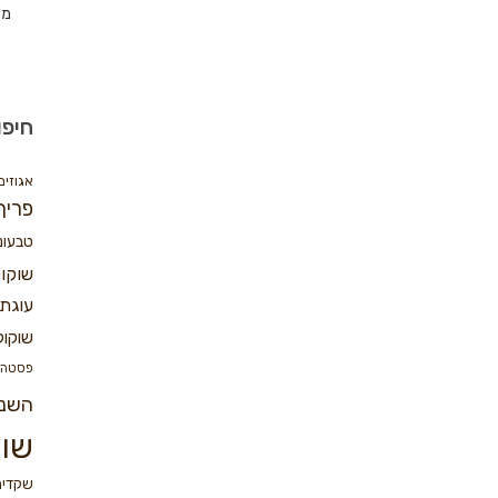
מת
חיפו
אגוזים
פריך
טבעונ
שוקו
עוגת 
שוקול
פסטה
השנ
שוק
שקדים