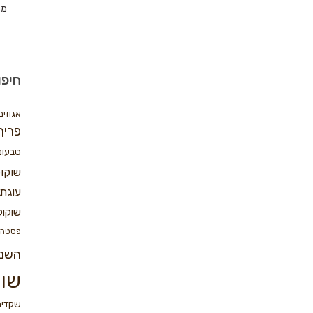
מת
חיפו
אגוזים
פריך
טבעונ
שוקו
עוגת 
שוקול
פסטה
השנ
שוק
שקדים