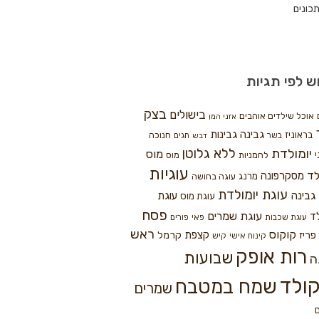
כונים
ש לפי תגיות
בצק
בישולים
אוכל שילדים אוהבים
אזני המן
גבינה
גבינות
בראוניז
חנוכה
בשר
חגים
דבש
ללא גלוטן
יומולדת
מוס
י
לחמניות
מוס
עוגיות
לד
מסקרפונה
מרנג
עוגה בחושה
עוגת יומולדת
גבינה
עוגת
עוגת מוס
פסח
עוגת שמרים
ד
עוגת שכבות
פאי
פורים
ראש
קוקוס
פריז
קצפת
קרמל
קינוח אישי
קיש
רות אופק
שבועות
ה
ולד
שמח במטבח
שמרים