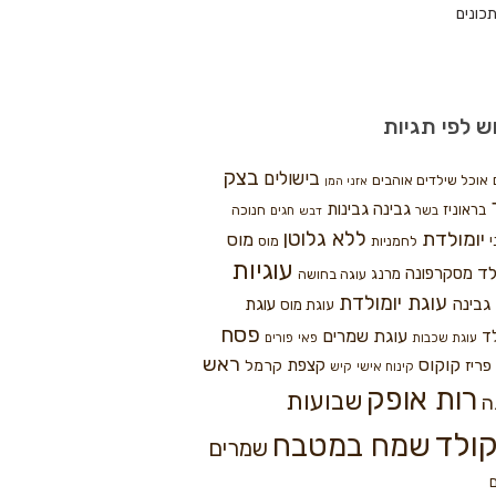
כונים
ש לפי תגיות
בצק
בישולים
אוכל שילדים אוהבים
אזני המן
גבינה
גבינות
בראוניז
חנוכה
בשר
חגים
דבש
ללא גלוטן
יומולדת
מוס
י
לחמניות
מוס
עוגיות
לד
מסקרפונה
מרנג
עוגה בחושה
עוגת יומולדת
גבינה
עוגת
עוגת מוס
פסח
עוגת שמרים
ד
עוגת שכבות
פאי
פורים
ראש
קוקוס
פריז
קצפת
קרמל
קינוח אישי
קיש
רות אופק
שבועות
ה
ולד
שמח במטבח
שמרים