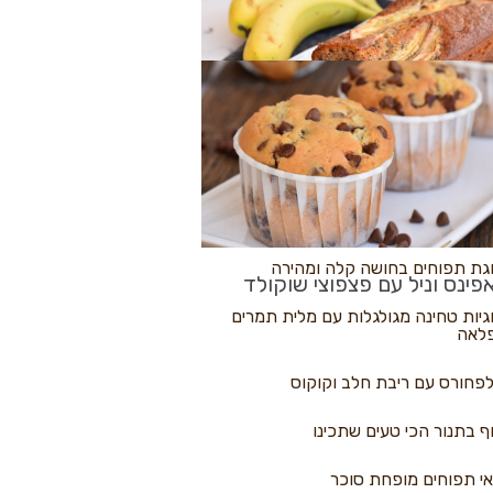
לולי פיצה
גת בננות
 נקראים
גת תפוחים בחושה קלה ומהירה
פינס וניל עם פצפוצי שוקולד
גיות טחינה מגולגלות עם מלית תמרים
לאה
פחורס עם ריבת חלב וקוקוס
ף בתנור הכי טעים שתכינו
י תפוחים מופחת סוכר