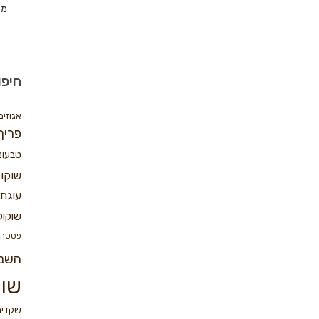
מת
חיפו
אגוזים
פריך
טבעונ
שוקו
עוגת 
שוקול
פסטה
השנ
שוק
שקדים