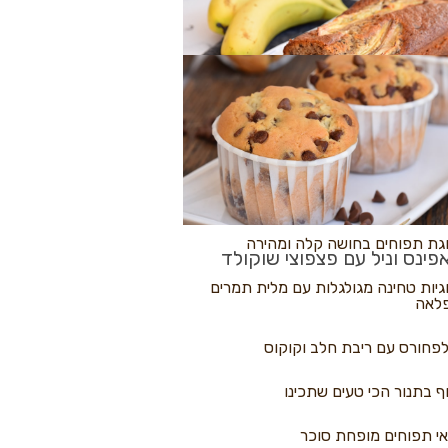
לולי פיצה
גת בננות
 נקראים
גת תפוחים בחושה קלה ומהירה
פינס וניל עם פצפוצי שוקולד
גיות טחינה מגולגלות עם מלית תמרים
לאה
פחורס עם ריבת חלב וקוקוס
ף בתנור הכי טעים שתכינו
י תפוחים מופחת סוכר