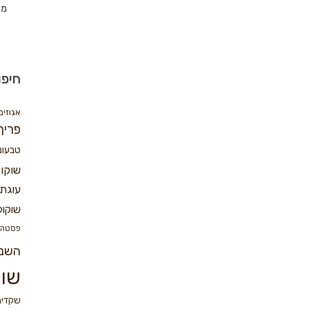
מת
חיפו
אגוזים
פריך
טבעונ
שוקו
עוגת 
שוקול
פסטה
השנ
שוק
שקדים