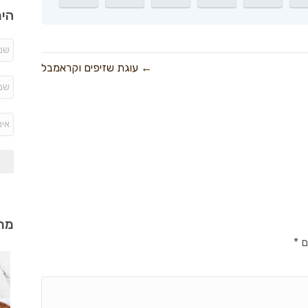
היר
← עוגת שזיפים וקראמבל
מתכ
ם
*