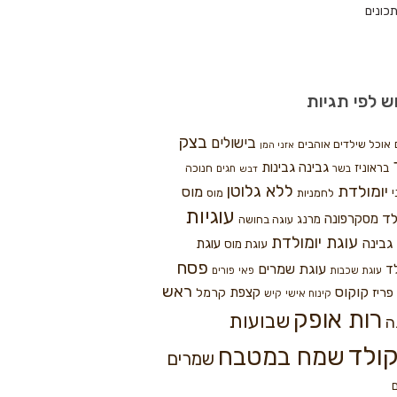
כונים
ש לפי תגיות
בצק
בישולים
אוכל שילדים אוהבים
אזני המן
גבינה
גבינות
בראוניז
חנוכה
בשר
חגים
דבש
ללא גלוטן
יומולדת
מוס
י
לחמניות
מוס
עוגיות
לד
מסקרפונה
מרנג
עוגה בחושה
עוגת יומולדת
גבינה
עוגת
עוגת מוס
פסח
עוגת שמרים
ד
עוגת שכבות
פאי
פורים
ראש
קוקוס
פריז
קצפת
קרמל
קינוח אישי
קיש
רות אופק
שבועות
ה
ולד
שמח במטבח
שמרים