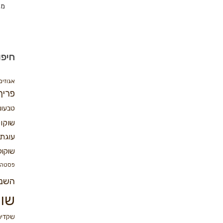
מת
חיפו
אגוזים
פריך
טבעונ
שוקו
עוגת 
שוקול
פסטה
השנ
שוק
שקדים