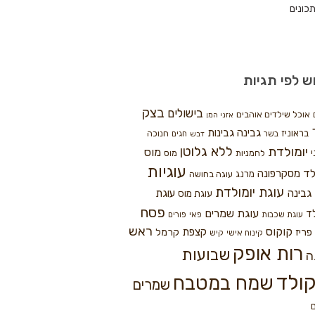
כונים
ש לפי תגיות
בצק
בישולים
אוכל שילדים אוהבים
אזני המן
גבינה
גבינות
בראוניז
חנוכה
בשר
חגים
דבש
ללא גלוטן
יומולדת
מוס
י
לחמניות
מוס
עוגיות
לד
מסקרפונה
מרנג
עוגה בחושה
עוגת יומולדת
גבינה
עוגת
עוגת מוס
פסח
עוגת שמרים
ד
עוגת שכבות
פאי
פורים
ראש
קוקוס
פריז
קצפת
קרמל
קינוח אישי
קיש
רות אופק
שבועות
ה
ולד
שמח במטבח
שמרים