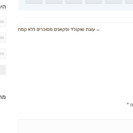
היר
← עוגת שוקולד ופקאנים מסוכרים ללא קמח
מתכ
ם
*