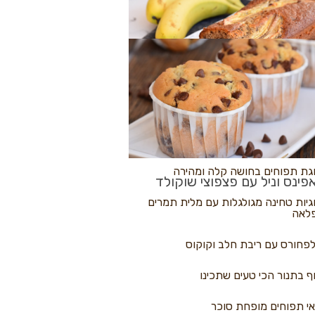
לולי פיצה
גת בננות
 נקראים
גת תפוחים בחושה קלה ומהירה
פינס וניל עם פצפוצי שוקולד
גיות טחינה מגולגלות עם מלית תמרים
לאה
פחורס עם ריבת חלב וקוקוס
ף בתנור הכי טעים שתכינו
י תפוחים מופחת סוכר