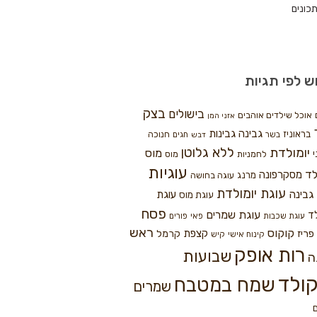
כונים
ש לפי תגיות
בצק
בישולים
אוכל שילדים אוהבים
אזני המן
גבינה
גבינות
בראוניז
חנוכה
בשר
חגים
דבש
ללא גלוטן
יומולדת
מוס
י
לחמניות
מוס
עוגיות
לד
מסקרפונה
מרנג
עוגה בחושה
עוגת יומולדת
גבינה
עוגת
עוגת מוס
פסח
עוגת שמרים
ד
עוגת שכבות
פאי
פורים
ראש
קוקוס
פריז
קצפת
קרמל
קינוח אישי
קיש
רות אופק
שבועות
ה
ולד
שמח במטבח
שמרים