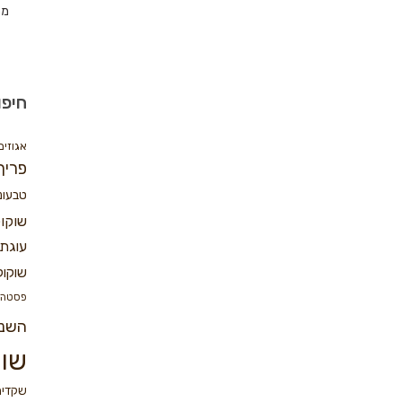
מת
חיפו
אגוזים
פריך
טבעונ
שוקו
עוגת 
שוקול
פסטה
השנ
שוק
שקדים