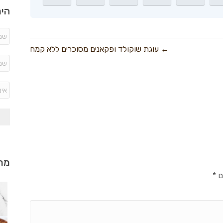
היר
← עוגת שוקולד ופקאנים מסוכרים ללא קמח
מתכ
ם
*