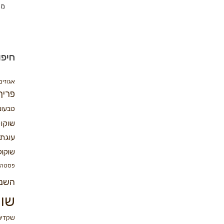
מת
חיפו
אגוזים
פריך
טבעונ
שוקו
עוגת 
שוקול
פסטה
השנ
שוק
שקדים