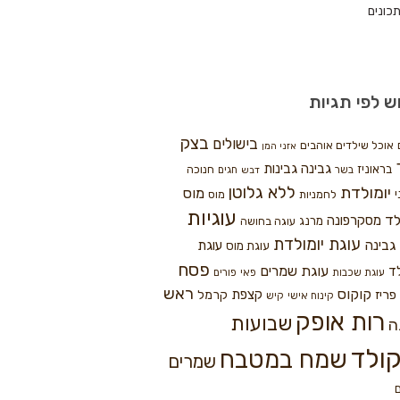
כונים
ש לפי תגיות
בצק
בישולים
אוכל שילדים אוהבים
אזני המן
גבינה
גבינות
בראוניז
חנוכה
בשר
חגים
דבש
ללא גלוטן
יומולדת
מוס
י
לחמניות
מוס
עוגיות
לד
מסקרפונה
מרנג
עוגה בחושה
עוגת יומולדת
גבינה
עוגת
עוגת מוס
פסח
עוגת שמרים
ד
עוגת שכבות
פאי
פורים
ראש
קוקוס
פריז
קצפת
קרמל
קינוח אישי
קיש
רות אופק
שבועות
ה
ולד
שמח במטבח
שמרים