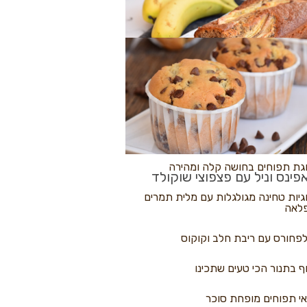
לולי פיצה
גת בננות
 נקראים
גת תפוחים בחושה קלה ומהירה
פינס וניל עם פצפוצי שוקולד
גיות טחינה מגולגלות עם מלית תמרים
לאה
פחורס עם ריבת חלב וקוקוס
ף בתנור הכי טעים שתכינו
י תפוחים מופחת סוכר