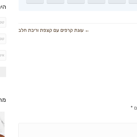
היר
← עוגת קרפים עם קצפת וריבת חלב
מתכ
ם
*