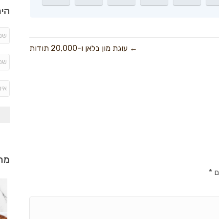
היר
← עוגת מון בלאן ו-20,000 תודות
מתכ
ם
*