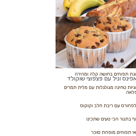
לולי פיצה
גת בננות
 נקראים
גת תפוחים בחושה קלה ומהירה
פינס וניל עם פצפוצי שוקולד
גיות טחינה מגולגלות עם מלית תמרים
לאה
פחורס עם ריבת חלב וקוקוס
ף בתנור הכי טעים שתכינו
י תפוחים מופחת סוכר