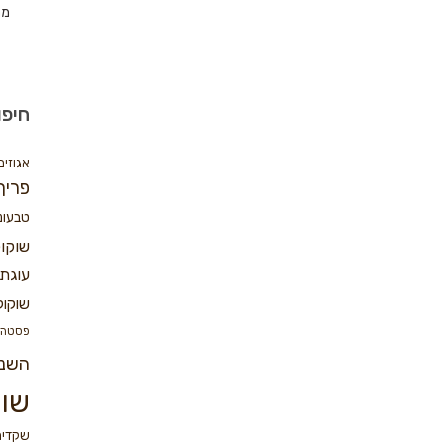
מת
חיפו
אגוזים
פריך
טבעונ
שוקו
עוגת 
שוקול
פסטה
השנ
שוק
שקדים