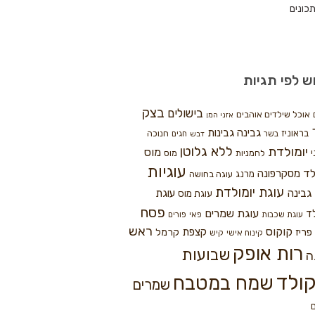
כונים
ש לפי תגיות
בצק
בישולים
אוכל שילדים אוהבים
אזני המן
גבינה
גבינות
בראוניז
חנוכה
בשר
חגים
דבש
ללא גלוטן
יומולדת
מוס
י
לחמניות
מוס
עוגיות
לד
מסקרפונה
מרנג
עוגה בחושה
עוגת יומולדת
גבינה
עוגת
עוגת מוס
פסח
עוגת שמרים
ד
עוגת שכבות
פאי
פורים
ראש
קוקוס
פריז
קצפת
קרמל
קינוח אישי
קיש
רות אופק
שבועות
ה
ולד
שמח במטבח
שמרים