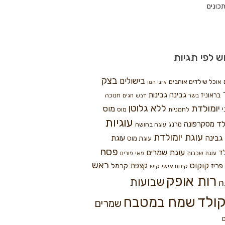
כונים
ש לפי תגיות
בצק
בישולים
אוכל שילדים אוהבים
אזני המן
גבינה
גבינות
בראוניז
חנוכה
בשר
חגים
דבש
ללא גלוטן
יומולדת
מוס
י
לחמניות
מוס
עוגיות
לד
מסקרפונה
מרנג
עוגה בחושה
עוגת יומולדת
גבינה
עוגת
עוגת מוס
פסח
עוגת שמרים
ד
עוגת שכבות
פאי
פורים
ראש
קוקוס
פריז
קצפת
קרמל
קינוח אישי
קיש
רות אופק
שבועות
ה
ולד
שמח במטבח
שמרים