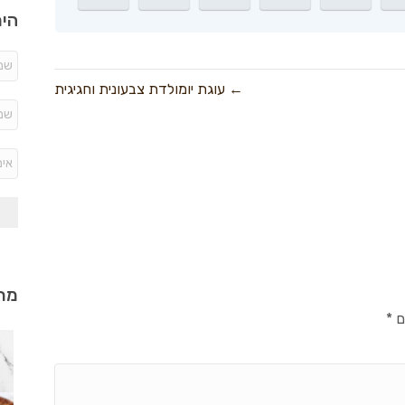
היר
← עוגת יומולדת צבעונית וחגיגית
מתכ
ם
*