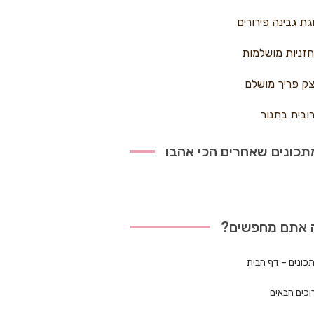
גת גבינה פירורים
זניות מושלמות
ק פריך מושלם
ובית בתנור
כונים שאחרים הכי אהבו
 אתם מחפשים?
כונים – דף הבית
וכים הבאים