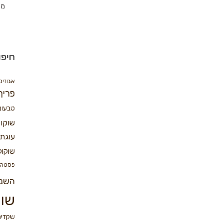
מת
חיפו
אגוזים
פריך
טבעונ
שוקו
עוגת 
שוקול
פסטה
השנ
שוק
שקדים