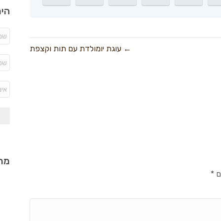
היר
← עוגת יומולדת עם תות וקצפת
מתכ
ם
*