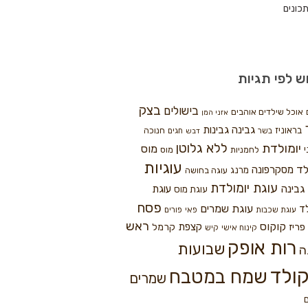
כונים
ש לפי תגיות
בצק
בישולים
אוכל שילדים אוהבים
אזני המן
גבינה
גבינות
בראוניז
חנוכה
בשר
חגים
דבש
ללא גלוטן
יומולדת
מוס
י
לחמניות
מוס
עוגיות
לד
מסקרפונה
מרנג
עוגה בחושה
עוגת יומולדת
גבינה
עוגת
עוגת מוס
פסח
עוגת שמרים
ד
עוגת שכבות
פאי
פורים
ראש
קוקוס
פריז
קצפת
קרמל
קינוח אישי
קיש
רות אופק
שבועות
ה
ולד
שמח במטבח
שמרים