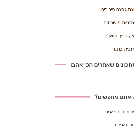
גת גבינה פירורים
זניות מושלמות
ק פריך מושלם
ובית בתנור
כונים שאחרים הכי אהבו
 אתם מחפשים?
כונים – דף הבית
וכים הבאים