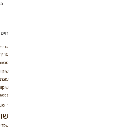
מת
חיפו
אגוזים
פריך
טבעונ
שוקו
עוגת 
שוקול
פסטה
השנ
שוק
שקדים