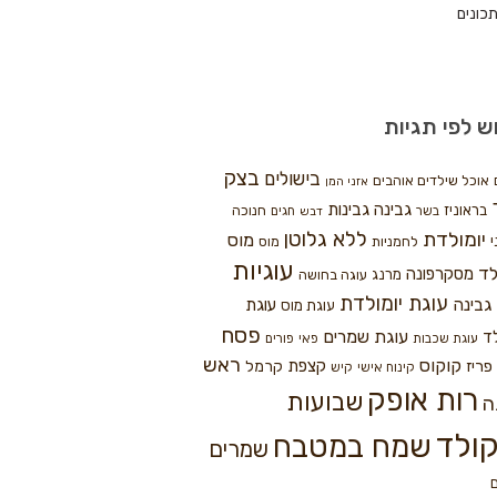
כונים
ש לפי תגיות
בצק
בישולים
אוכל שילדים אוהבים
אזני המן
גבינה
גבינות
בראוניז
חנוכה
בשר
חגים
דבש
ללא גלוטן
יומולדת
מוס
י
לחמניות
מוס
עוגיות
לד
מסקרפונה
מרנג
עוגה בחושה
עוגת יומולדת
גבינה
עוגת
עוגת מוס
פסח
עוגת שמרים
ד
עוגת שכבות
פאי
פורים
ראש
קוקוס
פריז
קצפת
קרמל
קינוח אישי
קיש
רות אופק
שבועות
ה
ולד
שמח במטבח
שמרים