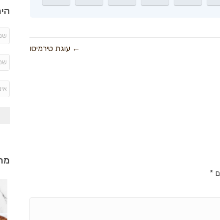
היר
← עוגת טירמיסו
מתכ
ם
*