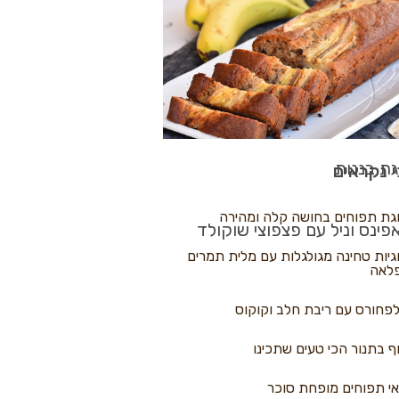
לולי פיצה
גת בננות
 נקראים
גת תפוחים בחושה קלה ומהירה
פינס וניל עם פצפוצי שוקולד
גיות טחינה מגולגלות עם מלית תמרים
לאה
פחורס עם ריבת חלב וקוקוס
ף בתנור הכי טעים שתכינו
י תפוחים מופחת סוכר