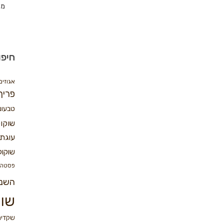
מת
חיפו
אגוזים
פריך
טבעונ
שוקו
עוגת 
שוקול
פסטה
השנ
שוק
שקדים