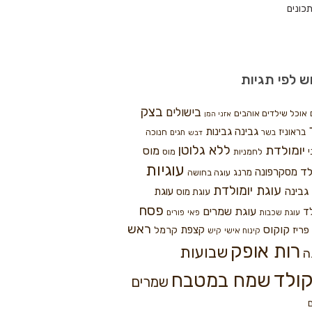
כונים
ש לפי תגיות
בצק
בישולים
אוכל שילדים אוהבים
אזני המן
גבינה
גבינות
בראוניז
חנוכה
בשר
חגים
דבש
ללא גלוטן
יומולדת
מוס
י
לחמניות
מוס
עוגיות
לד
מסקרפונה
מרנג
עוגה בחושה
עוגת יומולדת
גבינה
עוגת
עוגת מוס
פסח
עוגת שמרים
ד
עוגת שכבות
פאי
פורים
ראש
קוקוס
פריז
קצפת
קרמל
קינוח אישי
קיש
רות אופק
שבועות
ה
ולד
שמח במטבח
שמרים