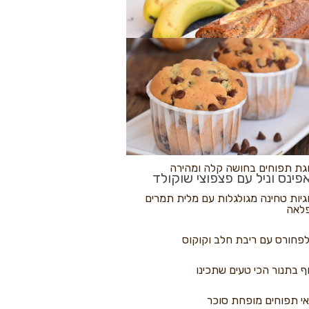
לולי פיצה
גת בננות
 נקראים
גת תפוחים בחושה קלה ומהירה
פינס וניל עם פצפוצי שוקולד
גיות טחינה מגולגלות עם מלית תמרים
לאה
פחורס עם ריבת חלב וקוקוס
ף בתנור הכי טעים שתכינו
י תפוחים מופחת סוכר