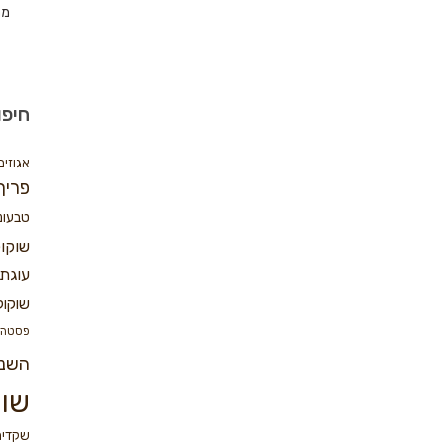
מת
חיפו
אגוזים
פריך
טבעונ
שוקו
עוגת 
שוקול
פסטה
השנ
שוק
שקדים