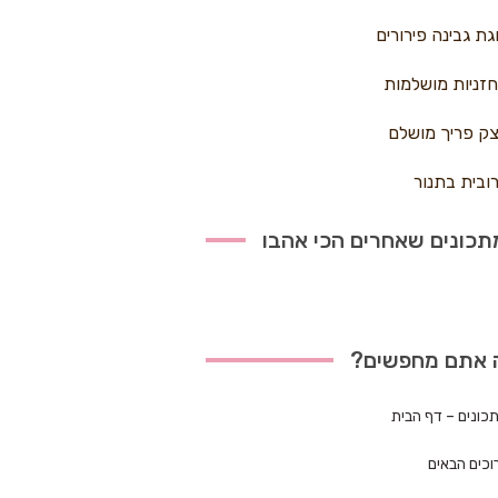
גת גבינה פירורים
זניות מושלמות
ק פריך מושלם
ובית בתנור
כונים שאחרים הכי אהבו
 אתם מחפשים?
כונים – דף הבית
וכים הבאים