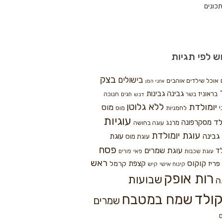
כונים
ש לפי תגיות
בצק
בישולים
אוכל שילדים אוהבים
אזני המן
גבינה
גבינות
בראוניז
חנוכה
בשר
חגים
דבש
ללא גלוטן
יומולדת
מוס
י
לחמניות
מוס
עוגיות
לד
מסקרפונה
מרנג
עוגה בחושה
עוגת יומולדת
גבינה
עוגת
עוגת מוס
פסח
עוגת שמרים
ד
עוגת שכבות
פאי
פורים
ראש
קוקוס
פריז
קצפת
קרמל
קינוח אישי
קיש
רות אופק
שבועות
ה
ולד
שמח במטבח
שמרים