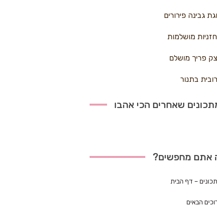
גת גבינה פירורים
זניות מושלמות
ק פריך מושלם
ובית בתנור
כונים שאחרים הכי אהבו
 אתם מחפשים?
כונים – דף הבית
וכים הבאים