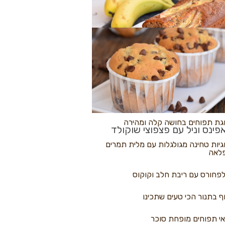
לולי פיצה
גת בננות
 נקראים
גת תפוחים בחושה קלה ומהירה
פינס וניל עם פצפוצי שוקולד
גיות טחינה מגולגלות עם מלית תמרים
לאה
פחורס עם ריבת חלב וקוקוס
ף בתנור הכי טעים שתכינו
י תפוחים מופחת סוכר