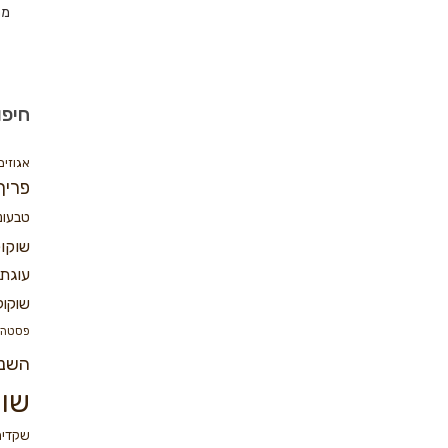
מת
חיפו
אגוזים
פריך
טבעונ
שוקו
עוגת 
שוקול
פסטה
השנ
שוק
שקדים