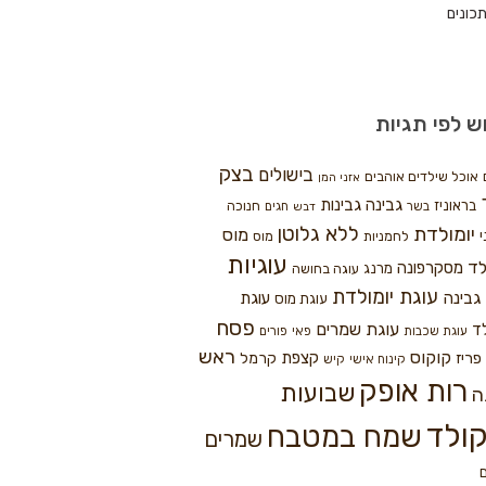
כונים
ש לפי תגיות
בצק
בישולים
אוכל שילדים אוהבים
אזני המן
גבינה
גבינות
בראוניז
חנוכה
בשר
חגים
דבש
ללא גלוטן
יומולדת
מוס
י
לחמניות
מוס
עוגיות
לד
מסקרפונה
מרנג
עוגה בחושה
עוגת יומולדת
גבינה
עוגת
עוגת מוס
פסח
עוגת שמרים
ד
עוגת שכבות
פאי
פורים
ראש
קוקוס
פריז
קצפת
קרמל
קינוח אישי
קיש
רות אופק
שבועות
ה
ולד
שמח במטבח
שמרים