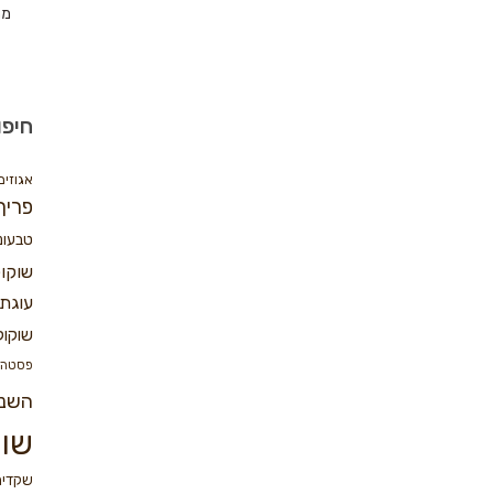
מת
חיפו
אגוזים
פריך
טבעונ
שוקו
עוגת 
שוקול
פסטה
השנ
שוק
שקדים