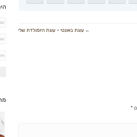
היר
← עוגת באונטי – עוגת היומולדת שלי
מתכ
ם
*