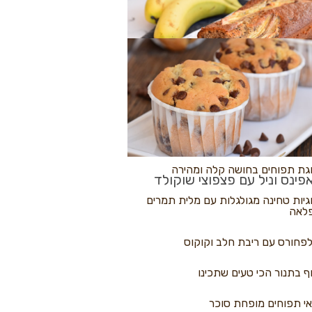
לולי פיצה
גת בננות
 נקראים
גת תפוחים בחושה קלה ומהירה
פינס וניל עם פצפוצי שוקולד
גיות טחינה מגולגלות עם מלית תמרים
לאה
פחורס עם ריבת חלב וקוקוס
ף בתנור הכי טעים שתכינו
י תפוחים מופחת סוכר