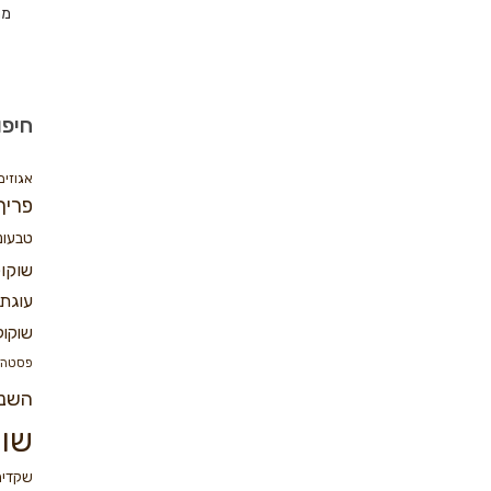
מת
חיפו
אגוזים
פריך
טבעונ
שוקו
עוגת 
שוקול
פסטה
השנ
שוק
שקדים