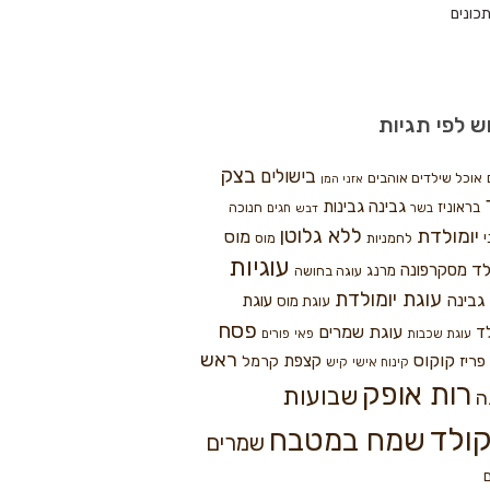
כונים
ש לפי תגיות
בצק
בישולים
אוכל שילדים אוהבים
אזני המן
גבינה
גבינות
בראוניז
חנוכה
בשר
חגים
דבש
ללא גלוטן
יומולדת
מוס
י
לחמניות
מוס
עוגיות
לד
מסקרפונה
מרנג
עוגה בחושה
עוגת יומולדת
גבינה
עוגת
עוגת מוס
פסח
עוגת שמרים
ד
עוגת שכבות
פאי
פורים
ראש
קוקוס
פריז
קצפת
קרמל
קינוח אישי
קיש
רות אופק
שבועות
ה
ולד
שמח במטבח
שמרים